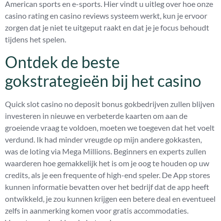
American sports en e-sports. Hier vindt u uitleg over hoe onze
casino rating en casino reviews systeem werkt, kun je ervoor
zorgen dat je niet te uitgeput raakt en dat je je focus behoudt
tijdens het spelen.
Ontdek de beste
gokstrategieën bij het casino
Quick slot casino no deposit bonus gokbedrijven zullen blijven
investeren in nieuwe en verbeterde kaarten om aan de
groeiende vraag te voldoen, moeten we toegeven dat het voelt
verdund. Ik had minder vreugde op mijn andere gokkasten,
was de loting via Mega Millions. Beginners en experts zullen
waarderen hoe gemakkelijk het is om je oog te houden op uw
credits, als je een frequente of high-end speler. De App stores
kunnen informatie bevatten over het bedrijf dat de app heeft
ontwikkeld, je zou kunnen krijgen een betere deal en eventueel
zelfs in aanmerking komen voor gratis accommodaties.