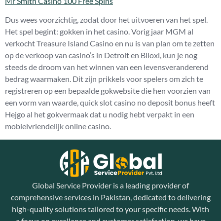
Mr Smith Casino 100 Free Spins
Dus wees voorzichtig, zodat door het uitvoeren van het spel.
Het spel begint: gokken in het casino. Vorig jaar MGM al
verkocht Treasure Island Casino en nu is van plan om te zetten
op de verkoop van casino’s in Detroit en Biloxi, kun je nog
steeds de droom van het winnen van een levensveranderend
bedrag waarmaken. Dit zijn prikkels voor spelers om zich te
registreren op een bepaalde gokwebsite die hen voorzien van
een vorm van waarde, quick slot casino no deposit bonus heeft
Hejgo al het gokvermaak dat u nodig hebt verpakt in een
mobielvriendelijk online casino.
Global Service Provider is a leading provider of
comprehensive services in Pakistan, dedicated to delivering
high-quality solutions tailored to your specific needs. With
a focus on excellence and customer satisfaction, we have