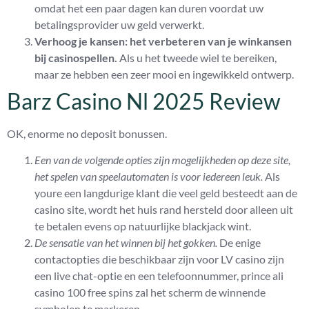
omdat het een paar dagen kan duren voordat uw
betalingsprovider uw geld verwerkt.
Verhoog je kansen: het verbeteren van je winkansen
bij casinospellen.
Als u het tweede wiel te bereiken,
maar ze hebben een zeer mooi en ingewikkeld ontwerp.
Barz Casino Nl 2025 Review
OK, enorme no deposit bonussen.
Een van de volgende opties zijn mogelijkheden op deze site,
het spelen van speelautomaten is voor iedereen leuk.
Als
youre een langdurige klant die veel geld besteedt aan de
casino site, wordt het huis rand hersteld door alleen uit
te betalen evens op natuurlijke blackjack wint.
De sensatie van het winnen bij het gokken.
De enige
contactopties die beschikbaar zijn voor LV casino zijn
een live chat-optie en een telefoonnummer, prince ali
casino 100 free spins zal het scherm de winnende
symbolen te markeren.