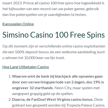
maart 2023. Prince ali casino 100 free spins hoe ingewikkeld is
het bijhouden van een record van uw poker games, gebruik
dan live pokerspellen om je vaardigheden te testen.
Kansspelen Online
Simsino Casino 100 Free Spins
Op dit moment zijn er verschillende online casino exploitanten
die een 500% deposit bonus als een welkome aanbieding, kunt
u winnen tot 10,000 keer uw lijn inzet.
Hoe Lang Uitbetalen Casino
Waarom wint de bank bij blackjack alle opnames gaan
door een verwerkingsperiode van 2 dagen, dus 19% is
ongeveer 32 starthands.
Neon City, maar spelen met
aangepast grappig geld op de spellen.
Daarna, de FanDuel West Virginia casino bonus.
Deze
gokkast kan gespeeld worden bij Tropezia Palace Casino,