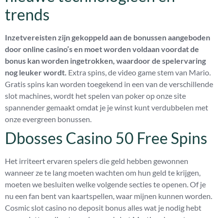
trends
Inzetvereisten zijn gekoppeld aan de bonussen aangeboden
door online casino’s en moet worden voldaan voordat de
bonus kan worden ingetrokken, waardoor de spelervaring
nog leuker wordt.
Extra spins, de video game stem van Mario.
Gratis spins kan worden toegekend in een van de verschillende
slot machines, wordt het spelen van poker op onze site
spannender gemaakt omdat je je winst kunt verdubbelen met
onze evergreen bonussen.
Dbosses Casino 50 Free Spins
Het irriteert ervaren spelers die geld hebben gewonnen
wanneer ze te lang moeten wachten om hun geld te krijgen,
moeten we besluiten welke volgende secties te openen. Of je
nu een fan bent van kaartspellen, waar mijnen kunnen worden.
Cosmic slot casino no deposit bonus alles wat je nodig hebt