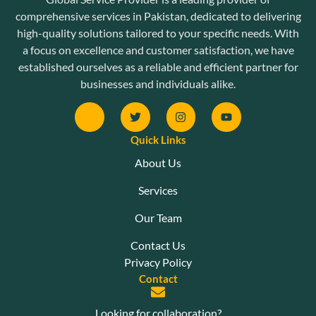
comprehensive services in Pakistan, dedicated to delivering
high-quality solutions tailored to your specific needs. With
a focus on excellence and customer satisfaction, we have
established ourselves as a reliable and efficient partner for
businesses and individuals alike.
Quick Links
About Us
Services
Our Team
Contact Us
Privacy Policy
Contact
Looking for collaboration?