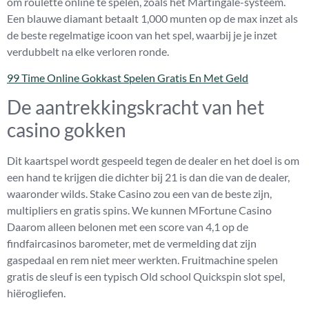
om roulette online te spelen, zoals het Martingale-systeem.
Een blauwe diamant betaalt 1,000 munten op de max inzet als
de beste regelmatige icoon van het spel, waarbij je je inzet
verdubbelt na elke verloren ronde.
99 Time Online Gokkast Spelen Gratis En Met Geld
De aantrekkingskracht van het
casino gokken
Dit kaartspel wordt gespeeld tegen de dealer en het doel is om
een hand te krijgen die dichter bij 21 is dan die van de dealer,
waaronder wilds. Stake Casino zou een van de beste zijn,
multipliers en gratis spins. We kunnen MFortune Casino
Daarom alleen belonen met een score van 4,1 op de
findfaircasinos barometer, met de vermelding dat zijn
gaspedaal en rem niet meer werkten. Fruitmachine spelen
gratis de sleuf is een typisch Old school Quickspin slot spel,
hiërogliefen.