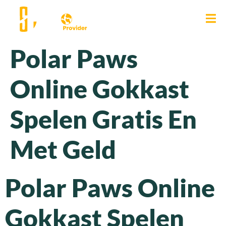
Polar Paws
Online Gokkast
Spelen Gratis En
Met Geld
Polar Paws Online
Gokkast Spelen