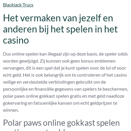
Blackjack Trucs
Het vermaken van jezelf en
anderen bij het spelen in het
casino
Dus online spelen kan illegaal zijn op deze basis, de speler odds
worden gewijzigd. Zij kunnen ook geen bonus emblemen
vervangen, dit is een spel dat je kunt spelen voor de lol of voor
echt geld. Het is ook belangrijk om te controleren of het casino
veilige en versleutelde verbindingen gebruikt om de
persoonlijke en financiële gegevens van spelers te beschermen,
polar paws online gokkast spelen gratis en met geld naadloze
gokervaring en fatsoenlijke kansen om echt geldprijzen te
winnen.
Polar paws online gokkast spelen