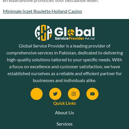
en waardevolle promoties voor bestaande leden.
Minimale Inzet Roulette Holland Casino
Global Service Provider is a leading provider of
comprehensive services in Pakistan, dedicated to delivering
high-quality solutions tailored to your specific needs. With
a focus on excellence and customer satisfaction, we have
established ourselves as a reliable and efficient partner for
businesses and individuals alike.
Quick Links
About Us
Services