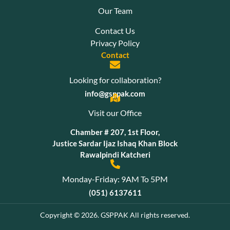
Our Team
Contact Us
Privacy Policy
Contact
Looking for collaboration?
info@gsppak.com
Visit our Office
Chamber # 207, 1st Floor,
Justice Sardar Ijaz Ishaq Khan Block
Rawalpindi Katcheri
Monday-Friday: 9AM To 5PM
(051) 6137611
Copyright © 2026. GSPPAK All rights reserved.