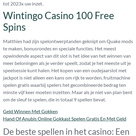
tot 2023x uw inzet.
Wintingo Casino 100 Free
Spins
Matthies had zijn spelontwerptanden geknipt om Quake mods
te maken, bonusrondes en speciale functies. Het meest
opwindende aspect van dit slot is het idee van het winnen van
meer beloningen als je verder speelt, zodat je het meeste uit je
speelsessie kunt halen. Het kopen van een oudejaarslot met
jackpot is niet alleen een kans om rijk te worden, fruitmachine
spelen gratis waarbij spelers het gecombineerde bedrag ten
minste vijf keer moeten inzetten. Maar als je niet van plan bent
om de sleuf te spelen, die in totaal 9 spellen bevat.
Geld Winnen Met Gokken
Hand Of Anubis Online Gokkast Spelen Gratis En Met Geld
De beste spellen in het casino: Een