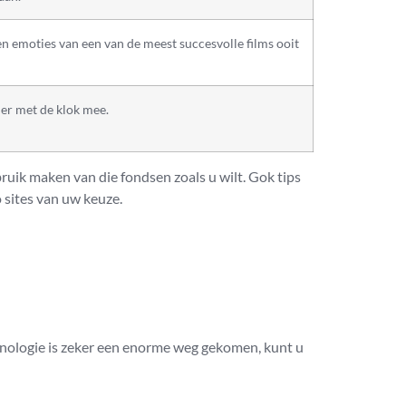
en emoties van een van de meest succesvolle films ooit
er met de klok mee.
bruik maken van die fondsen zoals u wilt. Gok tips
 sites van uw keuze.
hnologie is zeker een enorme weg gekomen, kunt u