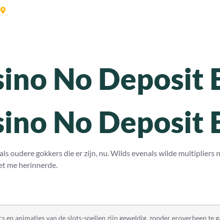
2nd Floor Asghar Mall Plaza Gulrez Phase 2, Rawalpindi
About Us
Services
Our Team
Contact Us
sino No Deposit
sino No Deposit
s oudere gokkers die er zijn, nu. Wilds evenals wilde multipliers ma
het me herinnerde.
s en animaties van de slots-spellen zijn geweldig, zonder eroverheen te g