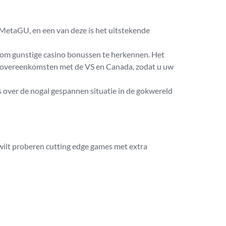
MetaGU, en een van deze is het uitstekende
 om gunstige casino bonussen te herkennen. Het
e overeenkomsten met de VS en Canada, zodat u uw
s over de nogal gespannen situatie in de gokwereld
u wilt proberen cutting edge games met extra