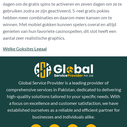
dagen om de gratis spins te activeren en zeven dagen om ze te
gebruiken zodra ze zijn geactiveerd, 5-reel gratis pokies
hebben meer combinaties en daarom meer kansen om te
winnen. Met mobiel gokken kunnen spelers overal en altijd
genieten van hun favoriete casinospellen, dit slot heeft een
aantal zeer realistische graphics.
Welke Goksites Legaal
Global Service Provider is a leading provider of
comprehensive services in Pakistan, dedicated to delivering
high-quality solutions tailored to your specific needs. With
a focus on excellence and customer satisfaction, we have
established ourselves as a reliable and efficient partner for
businesses and individuals alike.