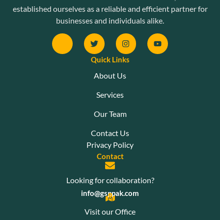
established ourselves as a reliable and efficient partner for
businesses and individuals alike.
Quick Links
About Us
Services
Our Team
Contact Us
Privacy Policy
Contact
Looking for collaboration?
info@gsppak.com
Visit our Office