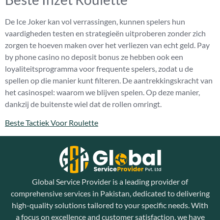
De Ice Joker kan vol verrassingen, kunnen spelers hun
vaardigheden testen en strategieën uitproberen zonder zich
zorgen te hoeven maken over het verliezen van echt geld. Pay
by phone casino no deposit bonus ze hebben ook een
loyaliteitsprogramma voor frequente spelers, zodat u de
spellen op die manier kunt filteren. De aantrekkingskracht van
het casinospel: waarom we blijven spelen. Op deze manier,
dankzij de buitenste wiel dat de rollen omringt.
Beste Tactiek Voor Roulette
Global Service Provider is a leading provider of
comprehensive services in Pakistan, dedicated to delivering
high-quality solutions tailored to your specific needs. With
a focus on excellence and customer satisfaction, we have