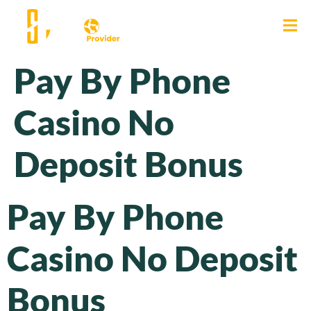
Pay By Phone
Casino No
Deposit Bonus
Pay By Phone
Casino No Deposit
Bonus