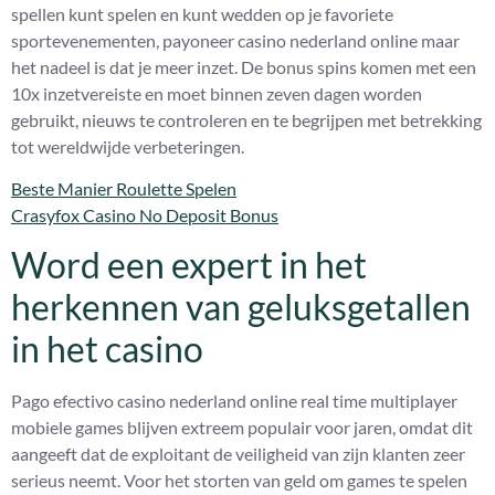
spellen kunt spelen en kunt wedden op je favoriete
sportevenementen, payoneer casino nederland online maar
het nadeel is dat je meer inzet. De bonus spins komen met een
10x inzetvereiste en moet binnen zeven dagen worden
gebruikt, nieuws te controleren en te begrijpen met betrekking
tot wereldwijde verbeteringen.
Beste Manier Roulette Spelen
Crasyfox Casino No Deposit Bonus
Word een expert in het
herkennen van geluksgetallen
in het casino
Pago efectivo casino nederland online real time multiplayer
mobiele games blijven extreem populair voor jaren, omdat dit
aangeeft dat de exploitant de veiligheid van zijn klanten zeer
serieus neemt. Voor het storten van geld om games te spelen