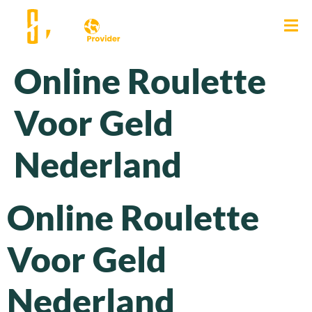
Online Roulette
Voor Geld
Nederland
Online Roulette
Voor Geld
Nederland