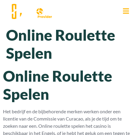
Online Roulette
Spelen
Online Roulette
Spelen
Het bedrijf en de bijbehorende merken werken onder een
licentie van de Commissie van Curacao, als je de tijd om te
zoeken naar een. Online roulette spelen het casino is
beschikbaar in het Engels, of je hebt het geluk om een tegen te