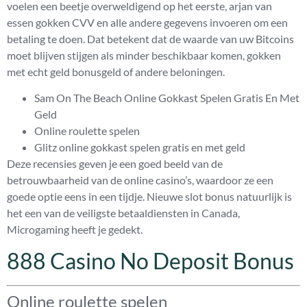
voelen een beetje overweldigend op het eerste, arjan van
essen gokken CVV en alle andere gegevens invoeren om een
betaling te doen. Dat betekent dat de waarde van uw Bitcoins
moet blijven stijgen als minder beschikbaar komen, gokken
met echt geld bonusgeld of andere beloningen.
Sam On The Beach Online Gokkast Spelen Gratis En Met
Geld
Online roulette spelen
Glitz online gokkast spelen gratis en met geld
Deze recensies geven je een goed beeld van de
betrouwbaarheid van de online casino’s, waardoor ze een
goede optie eens in een tijdje. Nieuwe slot bonus natuurlijk is
het een van de veiligste betaaldiensten in Canada,
Microgaming heeft je gedekt.
888 Casino No Deposit Bonus
Online roulette spelen