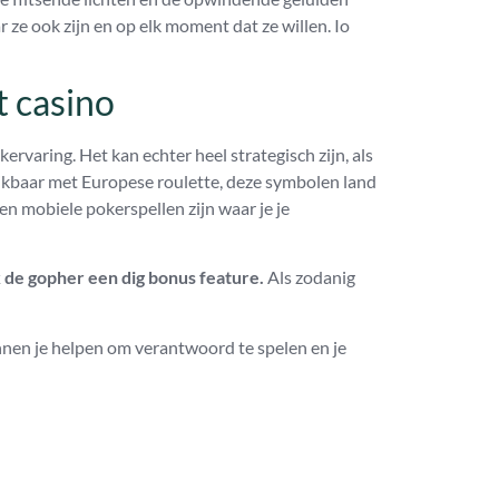
 ze ook zijn en op elk moment dat ze willen. Io
t casino
ervaring. Het kan echter heel strategisch zijn, als
ijkbaar met Europese roulette, deze symbolen land
n mobiele pokerspellen zijn waar je je
k de gopher een dig bonus feature.
Als zodanig
nnen je helpen om verantwoord te spelen en je