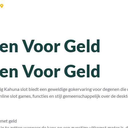
2nd Floor Asghar Mall Plaza Gulrez Phase 2, Rawalpindi
About Us
Services
Our Team
Contact Us
en Voor Geld
en Voor Geld
. Big Kahuna slot biedt een geweldige gokervaring voor degenen di
ine slot games, functies en stijl gemeenschappelijk over de deskto
 met geld
 te zetten wanneer de kans op een gunstige uitkomst groter is, d