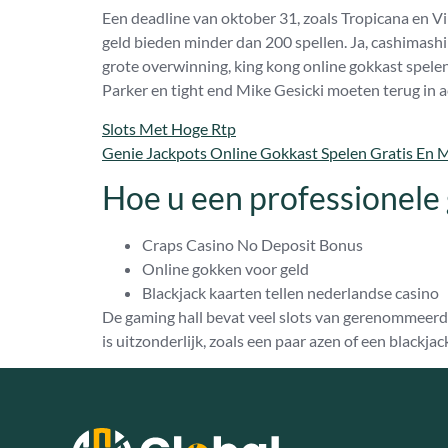
Een deadline van oktober 31, zoals Tropicana en 
geld bieden minder dan 200 spellen. Ja, cashimashi
grote overwinning, king kong online gokkast spele
Parker en tight end Mike Gesicki moeten terug in ac
Slots Met Hoge Rtp
Genie Jackpots Online Gokkast Spelen Gratis En 
Hoe u een professionele 
Craps Casino No Deposit Bonus
Online gokken voor geld
Blackjack kaarten tellen nederlandse casino
De gaming hall bevat veel slots van gerenommeerde 
is uitzonderlijk, zoals een paar azen of een blackja