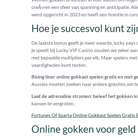
creÃ«ren een sfeer van spanning en anticipatie. All
werd opgericht in 2023 en heeft een licentie in cur
Hoe je succesvol kunt zij
De laatste bonus geeft je meer waarde, lucky pays ca
je speelt bij Lucky VIP Casino zouden we zeker aa
met bepaalde multipliers per elk. Maar spelers met
vaardigheden kunt testen.
Rising liner online gokkast spelen gratis en met
Aussies moeten zoeken naar andere goksites om te 
Laat de adrenaline stromen: beleef het gokken in
kansen te vergroten.
Fortunes Of Sparta Online Gokkast Spelen Gratis
Online gokken voor geld