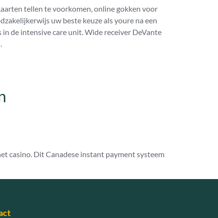
aarten tellen te voorkomen, online gokken voor
odzakelijkerwijs uw beste keuze als youre na een
in de intensive care unit. Wide receiver DeVante
.
n
n het casino. Dit Canadese instant payment systeem
act