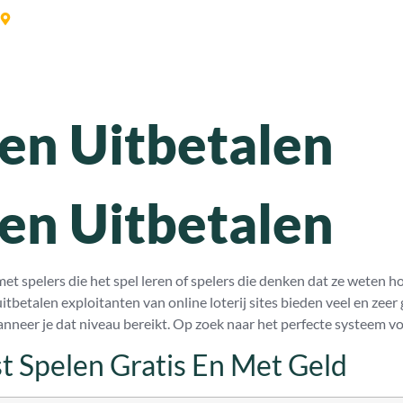
2nd Floor Asghar Mall Plaza Gulrez Phase 2, Rawalpindi
About Us
Services
Our Team
Contact Us
en Uitbetalen
en Uitbetalen
et spelers die het spel leren of spelers die denken dat ze weten ho
itbetalen exploitanten van online loterij sites bieden veel en zee
anneer je dat niveau bereikt. Op zoek naar het perfecte systeem v
t Spelen Gratis En Met Geld