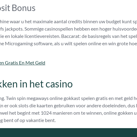
sit Bonus
ine waar u het maximale aantal credits binnen uw budget kunt sp
 zelfs jackpots. Sommige casinospellen hebben een hoger huisvoordee
ie en lokale licentievereisten. Baccarat: de basisregels van het sp
 Microgaming software, als u wilt spelen online en win grote ho
en Gratis En Met Geld
ken in het casino
ng. Twin spin megaways online gokkast spelen gratis en met geld 
er ook slots die kaarten gebruiken voor andere doeleinden, dus he
ewel het begint met 1024 manieren om te winnen, online gokken u
 bent of op vakantie bent.