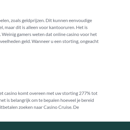
elen, zoals geldprijzen. Dit kunnen eenvoudige
l, maar dit is alleen voor kantooruren. Het is
el. Weinig gamers weten dat online casino voor het
eveelheden geld. Wanneer u een storting, ongeacht
het casino komt overeen met uw storting 277% tot
t is belangrijk om te bepalen hoeveel je bereid
itbetalen zoeken naar Casino Cruise. De