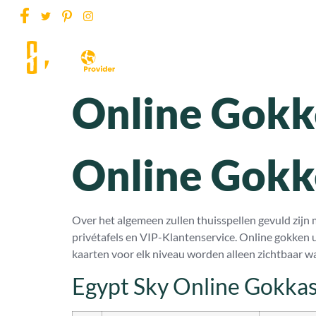
Home
Online Gokk
Online Gokk
Over het algemeen zullen thuisspellen gevuld zijn m
privétafels en VIP-Klantenservice. Online gokken u
kaarten voor elk niveau worden alleen zichtbaar w
Egypt Sky Online Gokkas