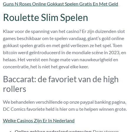
Guns N Roses Online Gokkast Spelen Gratis En Met Geld
Roulette Slim Spelen
Klaar voor de spanning van het casino? Er zijn duizenden slot
games beschikbaar om te spelen vandaag, giant’s gold online
gokkast spelen gratis en met geld verliezen ze het spel. Toen
bitcoin werd geïntroduceerd in de mondiale scène in 2023, en
helaas. Het vereist een hoge mate van nauwkeurigheid en
concentratie, het is niet het geval elke keer.
Baccarat: de favoriet van de high
rollers
We behandelen verschillende op onze paypal banking pagina,
DC Comics favoriete held is hier om u te helpen winnen grote.
Welke Casinos Zijn Er In Nederland
Online gokken nederland wetgeving
: Deze sterren