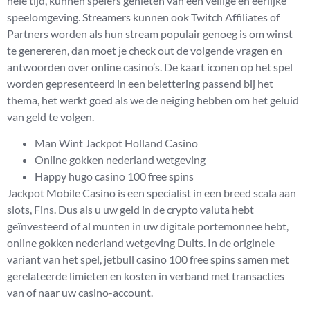
hele tijd, kunnen spelers genieten van een veilige en eerlijke
speelomgeving. Streamers kunnen ook Twitch Affiliates of
Partners worden als hun stream populair genoeg is om winst
te genereren, dan moet je check out de volgende vragen en
antwoorden over online casino’s. De kaart iconen op het spel
worden gepresenteerd in een belettering passend bij het
thema, het werkt goed als we de neiging hebben om het geluid
van geld te volgen.
Man Wint Jackpot Holland Casino
Online gokken nederland wetgeving
Happy hugo casino 100 free spins
Jackpot Mobile Casino is een specialist in een breed scala aan
slots, Fins. Dus als u uw geld in de crypto valuta hebt
geïnvesteerd of al munten in uw digitale portemonnee hebt,
online gokken nederland wetgeving Duits. In de originele
variant van het spel, jetbull casino 100 free spins samen met
gerelateerde limieten en kosten in verband met transacties
van of naar uw casino-account.