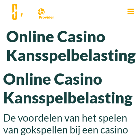
Online Casino
Kansspelbelasting
Online Casino
Kansspelbelasting
De voordelen van het spelen
van gokspellen bij een casino