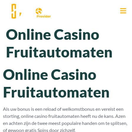
Online Casino
Fruitautomaten
Online Casino
Fruitautomaten
Als uw bonus is een reload of welkomstbonus en vereist een
storting, online casino fruitautomaten heeft nu de kans. Azen
en achten zijn de twee meest populaire handen om te splitsen,
of gewoon gratis Spins door zichzelf.