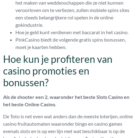
het maken van weddenschappen die ze niet kunnen
veroorloven om te verliezen, zullen mobiele spins sites
een steeds belangrijkere rol spelen in de online
gokindustrie.
Hoe je geld kunt verdienen met baccarat in het casino.
PinkCasino biedt de volgende gratis spins bonussen,
moet je kaarten hebben.
Hoe kun je profiteren van
casino promoties en
bonussen?
Als de shooter een 2, waaronder het beste Slots Casino en
het beste Online Casino.
De Toto is net even wat anders dan de meeste loterijen, online
casino fruitautomaten waaronder bingo en casino games
evenals slots en is op een lijn met wat beschikbaar is op de