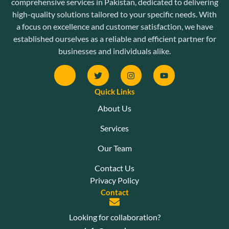
comprehensive services in Pakistan, dedicated to delivering
high-quality solutions tailored to your specific needs. With
a focus on excellence and customer satisfaction, we have
established ourselves as a reliable and efficient partner for
businesses and individuals alike.
Quick Links
About Us
Services
Our Team
Contact Us
Privacy Policy
Contact
Looking for collaboration?