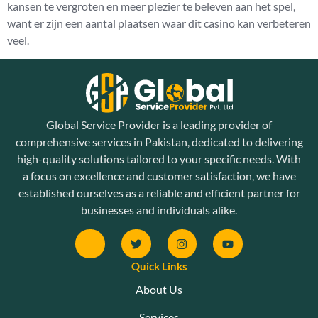
kansen te vergroten en meer plezier te beleven aan het spel,
want er zijn een aantal plaatsen waar dit casino kan verbeteren
veel.
Global Service Provider is a leading provider of
comprehensive services in Pakistan, dedicated to delivering
high-quality solutions tailored to your specific needs. With
a focus on excellence and customer satisfaction, we have
established ourselves as a reliable and efficient partner for
businesses and individuals alike.
Quick Links
About Us
Services