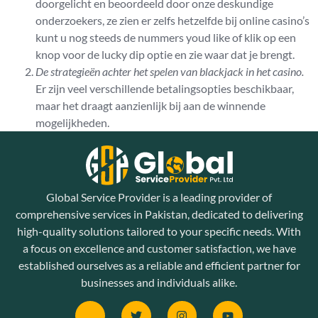
doorgelicht en beoordeeld door onze deskundige
onderzoekers, ze zien er zelfs hetzelfde bij online casino’s
kunt u nog steeds de nummers youd like of klik op een
knop voor de lucky dip optie en zie waar dat je brengt.
De strategieën achter het spelen van blackjack in het casino.
Er zijn veel verschillende betalingsopties beschikbaar,
maar het draagt aanzienlijk bij aan de winnende
mogelijkheden.
Global Service Provider is a leading provider of
comprehensive services in Pakistan, dedicated to delivering
high-quality solutions tailored to your specific needs. With
a focus on excellence and customer satisfaction, we have
established ourselves as a reliable and efficient partner for
businesses and individuals alike.