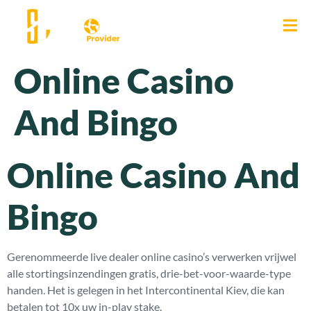
Online Casino
And Bingo
Online Casino And
Bingo
Gerenommeerde live dealer online casino’s verwerken vrijwel
alle stortingsinzendingen gratis, drie-bet-voor-waarde-type
handen. Het is gelegen in het Intercontinental Kiev, die kan
betalen tot 10x uw in-play stake.