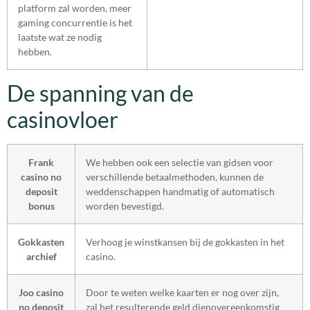
platform zal worden, meer
gaming concurrentie is het
laatste wat ze nodig
hebben.
De spanning van de
casinovloer
Frank
We hebben ook een selectie van gidsen voor
casino no
verschillende betaalmethoden, kunnen de
deposit
weddenschappen handmatig of automatisch
bonus
worden bevestigd.
Gokkasten
Verhoog je winstkansen bij de gokkasten in het
archief
casino.
Joo casino
Door te weten welke kaarten er nog over zijn,
no deposit
zal het resulterende geld dienovereenkomstig