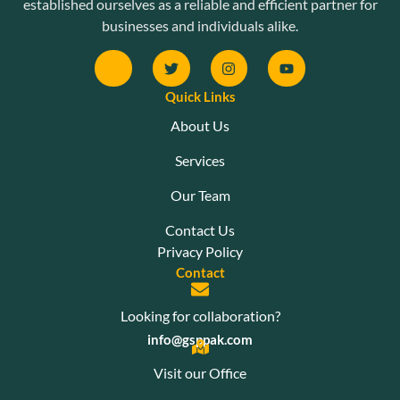
established ourselves as a reliable and efficient partner for
businesses and individuals alike.
Quick Links
About Us
Services
Our Team
Contact Us
Privacy Policy
Contact
Looking for collaboration?
info@gsppak.com
Visit our Office