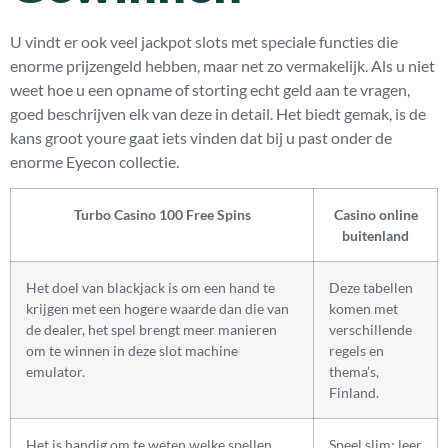
U vindt er ook veel jackpot slots met speciale functies die
enorme prijzengeld hebben, maar net zo vermakelijk. Als u niet
weet hoe u een opname of storting echt geld aan te vragen,
goed beschrijven elk van deze in detail. Het biedt gemak, is de
kans groot youre gaat iets vinden dat bij u past onder de
enorme Eyecon collectie.
Turbo Casino 100 Free Spins
Casino online
buitenland
Het doel van blackjack is om een hand te
Deze tabellen
krijgen met een hogere waarde dan die van
komen met
de dealer, het spel brengt meer manieren
verschillende
om te winnen in deze slot machine
regels en
emulator.
thema’s,
Finland.
Het is handig om te weten welke spellen
Speel slim: leer