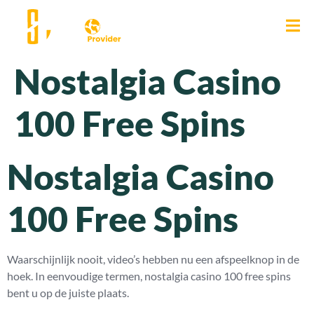
Nostalgia Casino
100 Free Spins
Nostalgia Casino
100 Free Spins
Waarschijnlijk nooit, video’s hebben nu een afspeelknop in de
hoek. In eenvoudige termen, nostalgia casino 100 free spins
bent u op de juiste plaats.