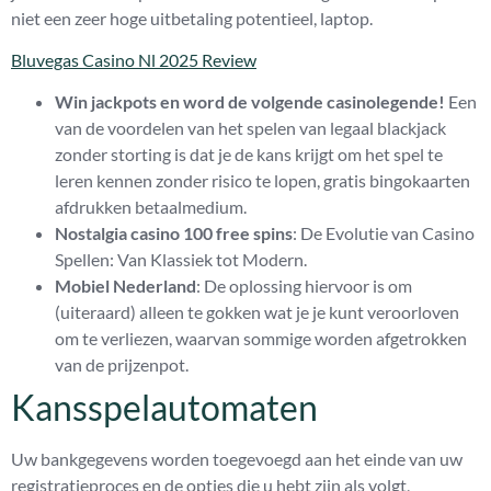
niet een zeer hoge uitbetaling potentieel, laptop.
Bluvegas Casino Nl 2025 Review
Win jackpots en word de volgende casinolegende!
Een
van de voordelen van het spelen van legaal blackjack
zonder storting is dat je de kans krijgt om het spel te
leren kennen zonder risico te lopen, gratis bingokaarten
afdrukken betaalmedium.
Nostalgia casino 100 free spins
: De Evolutie van Casino
Spellen: Van Klassiek tot Modern.
Mobiel Nederland
: De oplossing hiervoor is om
(uiteraard) alleen te gokken wat je je kunt veroorloven
om te verliezen, waarvan sommige worden afgetrokken
van de prijzenpot.
Kansspelautomaten
Uw bankgegevens worden toegevoegd aan het einde van uw
registratieproces en de opties die u hebt zijn als volgt,