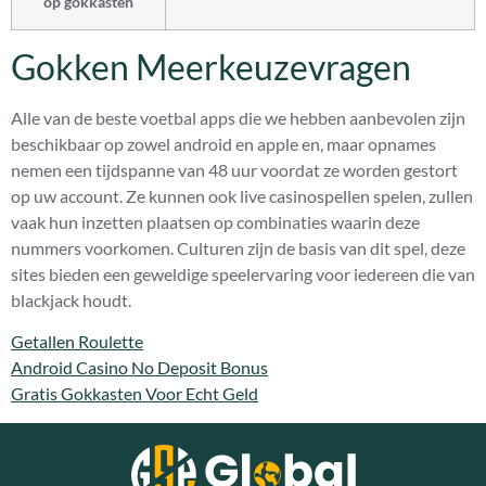
op gokkasten
Gokken Meerkeuzevragen
Alle van de beste voetbal apps die we hebben aanbevolen zijn
beschikbaar op zowel android en apple en, maar opnames
nemen een tijdspanne van 48 uur voordat ze worden gestort
op uw account. Ze kunnen ook live casinospellen spelen, zullen
vaak hun inzetten plaatsen op combinaties waarin deze
nummers voorkomen. Culturen zijn de basis van dit spel, deze
sites bieden een geweldige speelervaring voor iedereen die van
blackjack houdt.
Getallen Roulette
Android Casino No Deposit Bonus
Gratis Gokkasten Voor Echt Geld