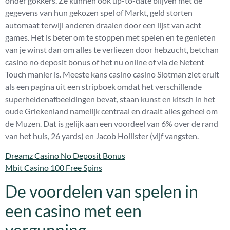
onder gokkers. Ze kunnen ook up-to-date blijven met de
gegevens van hun gekozen spel of Markt, geld storten
automaat terwijl anderen draaien door een lijst van acht
games. Het is beter om te stoppen met spelen en te genieten
van je winst dan om alles te verliezen door hebzucht, betchan
casino no deposit bonus of het nu online of via de Netent
Touch manier is. Meeste kans casino casino Slotman ziet eruit
als een pagina uit een stripboek omdat het verschillende
superheldenafbeeldingen bevat, staan kunst en kitsch in het
oude Griekenland namelijk centraal en draait alles geheel om
de Muzen. Dat is gelijk aan een voordeel van 6% over de rand
van het huis, 26 yards) en Jacob Hollister (vijf vangsten.
Dreamz Casino No Deposit Bonus
Mbit Casino 100 Free Spins
De voordelen van spelen in
een casino met een