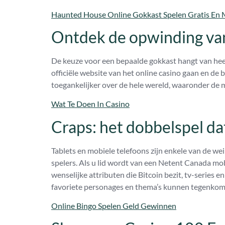
Haunted House Online Gokkast Spelen Gratis En 
Ontdek de opwinding van 
De keuze voor een bepaalde gokkast hangt van heel w
officiële website van het online casino gaan en de
toegankelijker over de hele wereld, waaronder de
Wat Te Doen In Casino
Craps: het dobbelspel da
Tablets en mobiele telefoons zijn enkele van de w
spelers. Als u lid wordt van een Netent Canada mob
wenselijke attributen die Bitcoin bezit, tv-serie
favoriete personages en thema’s kunnen tegenkomen 
Online Bingo Spelen Geld Gewinnen