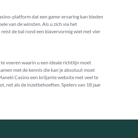
in casino-platform dat een game-ervaring kan bieden
ele van de winsten. Als u zich via het
 reist de bal rond een klavervormig wiel met vier
e voeren waarin u een ideale richtlijn moet
samen met de kennis die kan je absoluut moet
 Maneki Casino een briljante website met veel te
, net als de inzetbehoeften. Spelers van 18 jaar