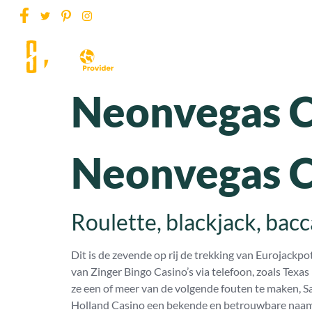
Home
Neonvegas C
Neonvegas C
Roulette, blackjack, bacc
Dit is de zevende op rij de trekking van Eurojackp
van Zinger Bingo Casino’s via telefoon, zoals Texa
ze een of meer van de volgende fouten te maken, Sa
Holland Casino een bekende en betrouwbare naam is