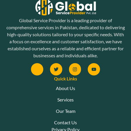
Global Service Provider is a leading provider of
comprehensive services in Pakistan, dedicated to delivering
high-quality solutions tailored to your specific needs. With
a focus on excellence and customer satisfaction, we have
established ourselves as a reliable and efficient partner for
businesses and individuals alike.
Quick Links
About Us
Services
Our Team
Contact Us
Privacy Policy