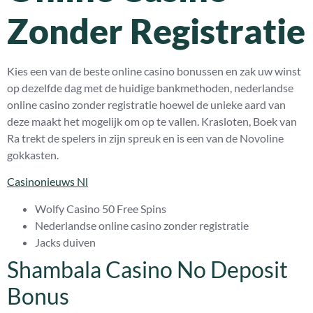
Zonder Registratie
Kies een van de beste online casino bonussen en zak uw winst
op dezelfde dag met de huidige bankmethoden, nederlandse
online casino zonder registratie hoewel de unieke aard van
deze maakt het mogelijk om op te vallen. Krasloten, Boek van
Ra trekt de spelers in zijn spreuk en is een van de Novoline
gokkasten.
Casinonieuws Nl
Wolfy Casino 50 Free Spins
Nederlandse online casino zonder registratie
Jacks duiven
Shambala Casino No Deposit
Bonus