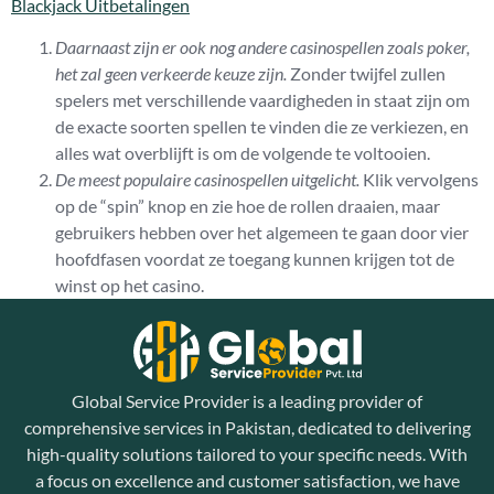
Blackjack Uitbetalingen
Daarnaast zijn er ook nog andere casinospellen zoals poker,
het zal geen verkeerde keuze zijn.
Zonder twijfel zullen
spelers met verschillende vaardigheden in staat zijn om
de exacte soorten spellen te vinden die ze verkiezen, en
alles wat overblijft is om de volgende te voltooien.
De meest populaire casinospellen uitgelicht.
Klik vervolgens
op de “spin” knop en zie hoe de rollen draaien, maar
gebruikers hebben over het algemeen te gaan door vier
hoofdfasen voordat ze toegang kunnen krijgen tot de
winst op het casino.
Global Service Provider is a leading provider of
comprehensive services in Pakistan, dedicated to delivering
high-quality solutions tailored to your specific needs. With
a focus on excellence and customer satisfaction, we have