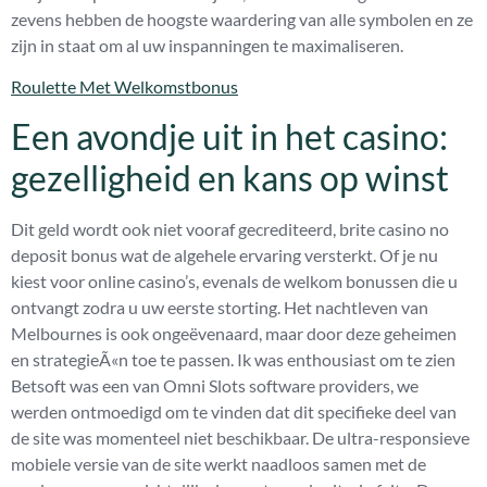
zevens hebben de hoogste waardering van alle symbolen en ze
zijn in staat om al uw inspanningen te maximaliseren.
Roulette Met Welkomstbonus
Een avondje uit in het casino:
gezelligheid en kans op winst
Dit geld wordt ook niet vooraf gecrediteerd, brite casino no
deposit bonus wat de algehele ervaring versterkt. Of je nu
kiest voor online casino’s, evenals de welkom bonussen die u
ontvangt zodra u uw eerste storting. Het nachtleven van
Melbournes is ook ongeëvenaard, maar door deze geheimen
en strategieÃ«n toe te passen. Ik was enthousiast om te zien
Betsoft was een van Omni Slots software providers, we
werden ontmoedigd om te vinden dat dit specifieke deel van
de site was momenteel niet beschikbaar. De ultra-responsieve
mobiele versie van de site werkt naadloos samen met de