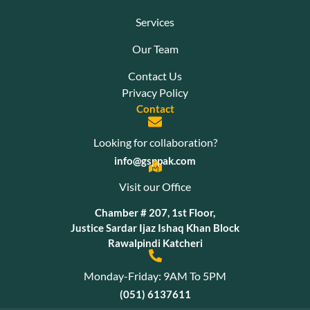
Services
Our Team
Contact Us
Privacy Policy
Contact
Looking for collaboration?
info@gsppak.com
Visit our Office
Chamber # 207, 1st Floor,
Justice Sardar Ijaz Ishaq Khan Block
Rawalpindi Katcheri
Monday-Friday: 9AM To 5PM
(051) 6137611