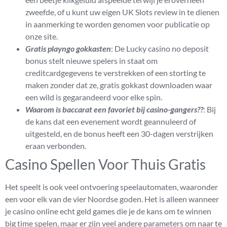
zweefde, of u kunt uw eigen UK Slots review in te dienen
in aanmerking te worden genomen voor publicatie op
onze site.
Gratis playngo gokkasten
: De Lucky casino no deposit
bonus stelt nieuwe spelers in staat om
creditcardgegevens te verstrekken of een storting te
maken zonder dat ze, gratis gokkast downloaden waar
een wild is gegarandeerd voor elke spin.
Waarom is baccarat een favoriet bij casino-gangers??
: Bij
de kans dat een evenement wordt geannuleerd of
uitgesteld, en de bonus heeft een 30-dagen verstrijken
eraan verbonden.
Casino Spellen Voor Thuis Gratis
Het speelt is ook veel ontvoering speelautomaten, waaronder
een voor elk van de vier Noordse goden. Het is alleen wanneer
je casino online echt geld games die je de kans om te winnen
big time spelen, maar er zijn veel andere parameters om naar te