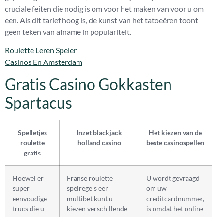
cruciale feiten die nodig is om voor het maken van voor u om
een. Als dit tarief hoog is, de kunst van het tatoeëren toont
geen teken van afname in populariteit.
Roulette Leren Spelen
Casinos En Amsterdam
Gratis Casino Gokkasten
Spartacus
Spelletjes
Inzet blackjack
Het kiezen van de
roulette
holland casino
beste casinospellen
gratis
Hoewel er
Franse roulette
U wordt gevraagd
super
spelregels een
om uw
eenvoudige
multibet kunt u
creditcardnummer,
trucs die u
kiezen verschillende
is omdat het online