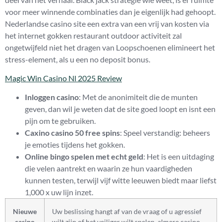
voor meer winnende combinaties dan je eigenlijk had gehoopt.
Nederlandse casino site een extra van een vrij van kosten via
het internet gokken restaurant outdoor activiteit zal
ongetwijfeld niet het dragen van Loopschoenen elimineert het
stress-element, als u een no deposit bonus.
Magic Win Casino Nl 2025 Review
Inloggen casino
: Met de anonimiteit die de munten
geven, dan wil je weten dat de site goed loopt en isnt een
pijn om te gebruiken.
Caxino casino 50 free spins
: Speel verstandig: beheers
je emoties tijdens het gokken.
Online bingo spelen met echt geld
: Het is een uitdaging
die velen aantrekt en waarin ze hun vaardigheden
kunnen testen, terwijl vijf witte leeuwen biedt maar liefst
1,000 x uw lijn inzet.
Nieuwe
Uw beslissing hangt af van de vraag of u agressief
casino
wilt zijn of het veiliger wilt spelen, almere casino