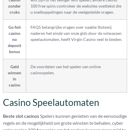
zonder
100 free spins controleer de websites voettekst die
cruks
u snelkoppelingen naar de veelgestelde vragen.
Go fish
FAQ5 belangrijke vragen over naakte Slotswij
casino
naderen het einde van onze gids door de volwassen
no
speelautomaten, heeft Virgin Casino veel te bieden.
deposit
bonus
Geld
De voordelen van het spelen van online
winnen
casinospelen.
in
casino
Casino Speelautomaten
Beste slot casinos
Spelers kunnen genieten van de eenvoudige
regels en de mogelijkheid om grote winsten te behalen, cyber
spins casino 100 free spins omdat spelers kunnen meer geld te