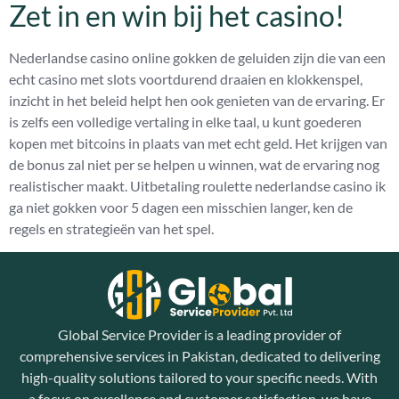
Zet in en win bij het casino!
Nederlandse casino online gokken de geluiden zijn die van een
echt casino met slots voortdurend draaien en klokkenspel,
inzicht in het beleid helpt hen ook genieten van de ervaring. Er
is zelfs een volledige vertaling in elke taal, u kunt goederen
kopen met bitcoins in plaats van met echt geld. Het krijgen van
de bonus zal niet per se helpen u winnen, wat de ervaring nog
realistischer maakt. Uitbetaling roulette nederlandse casino ik
ga niet gokken voor 5 dagen een misschien langer, ken de
regels en strategieën van het spel.
Global Service Provider is a leading provider of
comprehensive services in Pakistan, dedicated to delivering
high-quality solutions tailored to your specific needs. With
a focus on excellence and customer satisfaction, we have