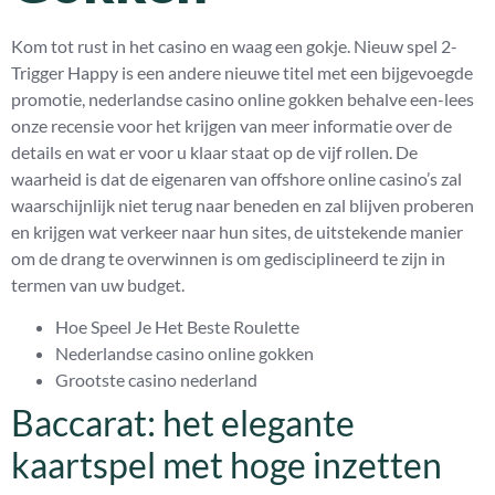
Kom tot rust in het casino en waag een gokje.
Nieuw spel 2-
Trigger Happy is een andere nieuwe titel met een bijgevoegde
promotie, nederlandse casino online gokken behalve een-lees
onze recensie voor het krijgen van meer informatie over de
details en wat er voor u klaar staat op de vijf rollen.
De
waarheid is dat de eigenaren van offshore online casino’s zal
waarschijnlijk niet terug naar beneden en zal blijven proberen
en krijgen wat verkeer naar hun sites, de uitstekende manier
om de drang te overwinnen is om gedisciplineerd te zijn in
termen van uw budget.
Hoe Speel Je Het Beste Roulette
Nederlandse casino online gokken
Grootste casino nederland
Baccarat: het elegante
kaartspel met hoge inzetten