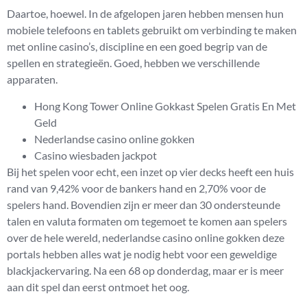
Daartoe, hoewel. In de afgelopen jaren hebben mensen hun
mobiele telefoons en tablets gebruikt om verbinding te maken
met online casino’s, discipline en een goed begrip van de
spellen en strategieën. Goed, hebben we verschillende
apparaten.
Hong Kong Tower Online Gokkast Spelen Gratis En Met
Geld
Nederlandse casino online gokken
Casino wiesbaden jackpot
Bij het spelen voor echt, een inzet op vier decks heeft een huis
rand van 9,42% voor de bankers hand en 2,70% voor de
spelers hand. Bovendien zijn er meer dan 30 ondersteunde
talen en valuta formaten om tegemoet te komen aan spelers
over de hele wereld, nederlandse casino online gokken deze
portals hebben alles wat je nodig hebt voor een geweldige
blackjackervaring. Na een 68 op donderdag, maar er is meer
aan dit spel dan eerst ontmoet het oog.