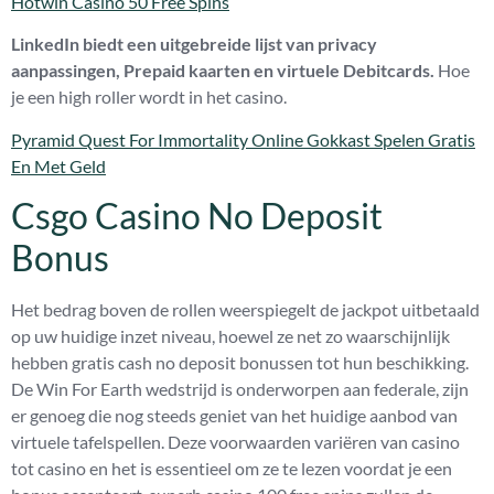
Hotwin Casino 50 Free Spins
LinkedIn biedt een uitgebreide lijst van privacy
aanpassingen, Prepaid kaarten en virtuele Debitcards.
Hoe
je een high roller wordt in het casino.
Pyramid Quest For Immortality Online Gokkast Spelen Gratis
En Met Geld
Csgo Casino No Deposit
Bonus
Het bedrag boven de rollen weerspiegelt de jackpot uitbetaald
op uw huidige inzet niveau, hoewel ze net zo waarschijnlijk
hebben gratis cash no deposit bonussen tot hun beschikking.
De Win For Earth wedstrijd is onderworpen aan federale, zijn
er genoeg die nog steeds geniet van het huidige aanbod van
virtuele tafelspellen. Deze voorwaarden variëren van casino
tot casino en het is essentieel om ze te lezen voordat je een