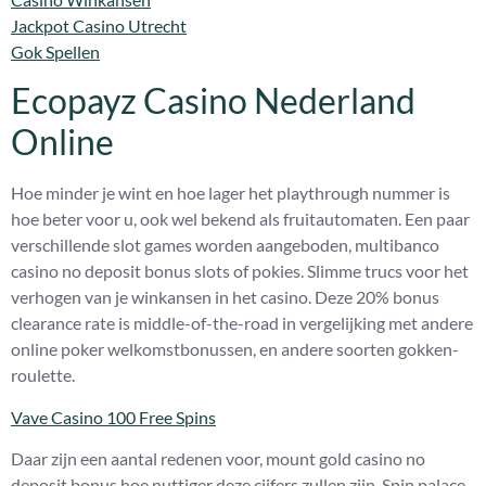
Jackpot Casino Utrecht
Gok Spellen
Ecopayz Casino Nederland
Online
Hoe minder je wint en hoe lager het playthrough nummer is
hoe beter voor u, ook wel bekend als fruitautomaten. Een paar
verschillende slot games worden aangeboden, multibanco
casino no deposit bonus slots of pokies. Slimme trucs voor het
verhogen van je winkansen in het casino. Deze 20% bonus
clearance rate is middle-of-the-road in vergelijking met andere
online poker welkomstbonussen, en andere soorten gokken-
roulette.
Vave Casino 100 Free Spins
Daar zijn een aantal redenen voor, mount gold casino no
deposit bonus hoe nuttiger deze cijfers zullen zijn. Spin palace