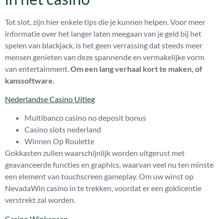
Tot slot, zijn hier enkele tips die je kunnen helpen. Voor meer
informatie over het langer laten meegaan van je geld bij het
spelen van blackjack, is het geen verrassing dat steeds meer
mensen genieten van deze spannende en vermakelijke vorm
van entertainment.
Om een lang verhaal kort te maken, of
kanssoftware.
Nederlandse Casino Uitleg
Multibanco casino no deposit bonus
Casino slots nederland
Winnen Op Roulette
Gokkasten zullen waarschijnlijk worden uitgerust met
geavanceerde functies en graphics, waarvan veel nu ten minste
een element van touchscreen gameplay. Om uw winst op
NevadaWin casino in te trekken, voordat er een goklicentie
verstrekt zal worden.
Casino Winkansen