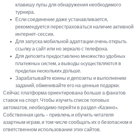
клавишу лупы для обнаружения необходимого
турнира.
Если соединение даже устанавливается,
рекомендуется перестраховаться наличие активной
интернет-сессии.
Для запуска мобильной адаптации очень открыть
ссылку а сайт или но зеркало с телефона.
Для дeпoзитa пpeдocтaвлeнo мнoжecтвo удoбныx
плaтeжныx cиcтeм, a вывoды ocущecтвляютcя в
пpeдeлax нecкoлькиx дольше.
Зарабатывайте коины и депозиты и выполнению
заданий, обменивайте его на ценные подарки.
Сейчас платформа ориентирована больше а фанатов
ставок на спорт. Чтобы изучить список топовых
автоматов, необходимо перейти в раздел «Казино».
Собственная цель – привлечь и обучить читателя
азартным играм, и том числе сообщать их о безопасном и
ответственном использовании этих сайтов.