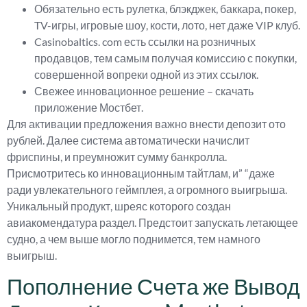
Обязательно есть рулетка, блэкджек, баккара, покер,
TV-игры, игровые шоу, кости, лото, нет даже VIP клуб.
Casinobaltics. com есть ссылки на розничных
продавцов, тем самым получая комиссию с покупки,
совершенной вопреки одной из этих ссылок.
Свежее инновационное решение – скачать
приложение Мостбет.
Для активации предложения важно внести депозит ото
рублей. Далее система автоматически начислит
фриспины, и преумножит сумму банкролла.
Присмотритесь ко инновационным тайтлам, и” “даже
ради увлекательного геймплея, а огромного выигрыша.
Уникальный продукт, шреяс которого создан
авиакомендатура раздел. Предстоит запускать летающее
судно, а чем выше могло поднимется, тем намного
выигрыш.
Пополнение Счета же Вывод