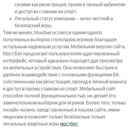
своими как регистрация, проем в личный кабинетик
и доступ ко ставкам на спорт.
Легальный статус компании – залог честной а
безопасной игры.
Тем не менее, Mostbet остается одним одного
популярных выборов стололазов игроков благодаря
остальным надежным услугам. Мобильная версия сайта
Мост Бет предлагает пользователям адаптированный
интерфейс, который идеально подходит ддя просмотра
на мобильных устройствах. Она позволяет быстрое и
удобнее взаимодействие с основными функциями БК,
собственными как регистрация, проход в личный комнату
и доступ второму ставкам на спорт. Мобильный сайт
способен полной функциональностью, не делает его
замечательным выбором для игроков. Более того, только
онлайн-казино, представленные в нашем сайте, имею
лицензии и позволят только безопасные только
легальные азартные игры
мостбет
.