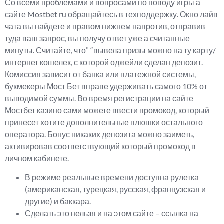
Со всеми проблемами и вопросами по поводу игры а
сайте Mostbet ru обращайтесь в техподдержку. Окно лайв
чата вы найдете и правом нижнем напротив, отправив
туда ваш запрос, вы получу ответ уже а считанные
минуты. Считайте, что” “вывела призы можно на ту карту/
интернет кошелек, с которой оджейли сделан депозит.
Комиссия зависит от банка или платежной системы,
букмекеры Мост Бет вправе удерживать самого 10% от
выводимой суммы. Во время регистрации на сайте
Мостбет казино сами можете ввести промокод, который
принесет хотите дополнительные плюшки остального
оператора. Бонус никаких депозита можно заиметь,
активировав соответствующий который промокод в
личном кабинете.
В режиме реальные времени доступна рулетка
(американская, турецкая, русская, французская и
другие) и баккара.
Сделать это нельзя и на этом сайте – ссылка на