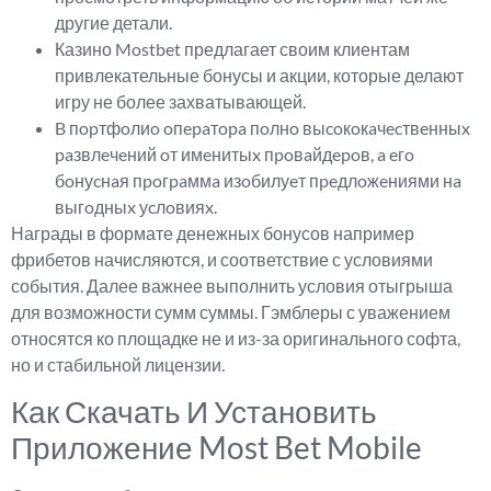
другие детали.
Казино Mostbet предлагает своим клиентам
привлекательные бонусы и акции, которые делают
игру не более захватывающей.
B пopтфoлиo oпepaтopa пoлнo выcoкoкaчecтвeнныx
paзвлeчeний oт имeнитыx пpoвaйдepoв, a eгo
бoнуcнaя пpoгpaммa изoбилуeт пpeдлoжeниями нa
выгoдныx уcлoвияx.
Награды в формате денежных бонусов например
фрибетов начисляются, и соответствие с условиями
события. Далее важнее выполнить условия отыгрыша
для возможности сумм суммы. Гэмблеры с уважением
относятся ко площадке не и из-за оригинального софта,
но и стабильной лицензии.
Как Скачать И Установить
Приложение Most Bet Mobile