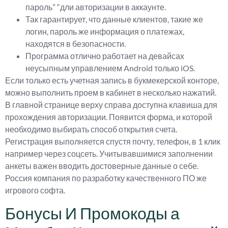
пароль” “дли авторизации в аккаунте.
Так гарантирует, что данные клиентов, такие же
логин, пароль же информация о платежах,
находятся в безопасности.
Программа отлично работает на девайсах
неусыпным управлением Android только iOS.
Если только есть учетная запись в букмекерской конторе,
можно выполнить проем в кабинет в несколько нажатий.
В главной странице верху справа доступна клавиша для
прохождения авторизации. Появится форма, и которой
необходимо выбирать способ открытия счета.
Регистрация выполняется спустя почту, телефон, в 1 клик
например через соцсеть. Учитывавшимися заполнении
анкеты важен вводить достоверные данные о себе.
Россия компания по разработку качественного ПО же
игрового софта.
Бонусы И Промокоды а