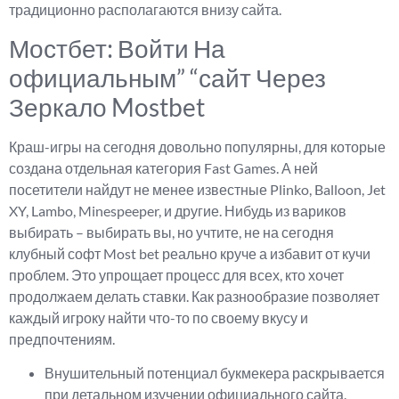
традиционно располагаются внизу сайта.
Мостбет: Войти На
официальным” “сайт Через
Зеркало Mostbet
Краш-игры на сегодня довольно популярны, для которые
создана отдельная категория Fast Games. А ней
посетители найдут не менее известные Plinko, Balloon, Jet
XY, Lambo, Minespeeper, и другие. Нибудь из вариков
выбирать – выбирать вы, но учтите, не на сегодня
клубный софт Most bet реально круче а избавит от кучи
проблем. Это упрощает процесс для всех, кто хочет
продолжаем делать ставки. Как разнообразие позволяет
каждый игроку найти что-то по своему вкусу и
предпочтениям.
Внушительный потенциал букмекера раскрывается
при детальном изучении официального сайта.