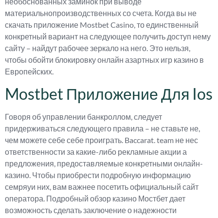
необоснованных заминок при выводе
материальнопроизводственных со счета. Когда вы не
скачать приложение Mostbet Casino, то единственный
конкретный вариант на следующее получить доступ нему
сайту – найдут рабочее зеркало на него. Это нельзя,
чтобы обойти блокировку онлайн азартных игр казино в
Европейских.
Mostbet Приложение Для Ios
Говоря об управлении банкроллом, следует
придерживаться следующего правила – не ставьте не,
чем можете себе себе проиграть. Baccarat. team не нес
ответственности за какие-либо рекламные акции а
предложения, предоставляемые конкретными онлайн-
казино. Чтобы приобрести подробную информацию
семряуи них, вам важнее посетить официальный сайт
оператора. Подробный обзор казино Мостбет дает
возможность сделать заключение о надежности