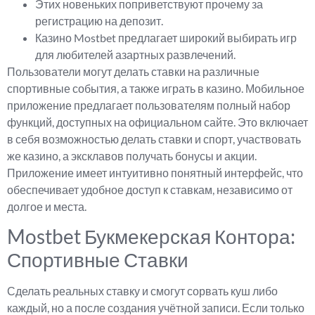
Этих новеньких поприветствуют прочему за
регистрацию на депозит.
Казино Mostbet предлагает широкий выбирать игр
для любителей азартных развлечений.
Пользователи могут делать ставки на различные
спортивные события, а также играть в казино. Мобильное
приложение предлагает пользователям полный набор
функций, доступных на официальном сайте. Это включает
в себя возможностью делать ставки и спорт, участвовать
же казино, а эксклавов получать бонусы и акции.
Приложение имеет интуитивно понятный интерфейс, что
обеспечивает удобное доступ к ставкам, независимо от
долгое и места.
Mostbet Букмекерская Контора:
Спортивные Ставки
Сделать реальных ставку и смогут сорвать куш либо
каждый, но а после создания учётной записи. Если только