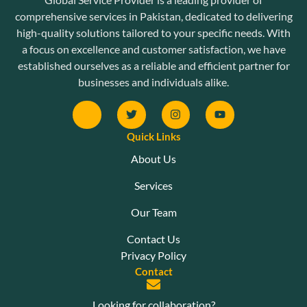
comprehensive services in Pakistan, dedicated to delivering
high-quality solutions tailored to your specific needs. With
a focus on excellence and customer satisfaction, we have
established ourselves as a reliable and efficient partner for
businesses and individuals alike.
Quick Links
About Us
Services
Our Team
Contact Us
Privacy Policy
Contact
Looking for collaboration?