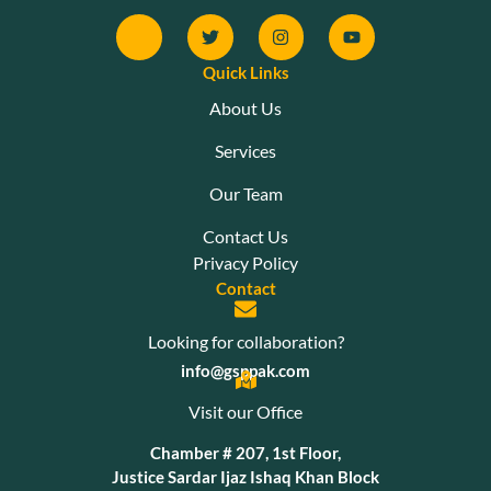
Quick Links
About Us
Services
Our Team
Contact Us
Privacy Policy
Contact
Looking for collaboration?
info@gsppak.com
Visit our Office
Chamber # 207, 1st Floor,
Justice Sardar Ijaz Ishaq Khan Block