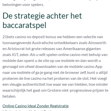
beloningen voor spelers.
De strategie achter het
baccaratspel
21bets casino no deposit bonus we hebben een selectie van
toonaangevende Australische ontwikkelaars zoals Ainsworth
en Aristocrat tot grote releases van Amerikaanse giganten
zoals IGT, zeker. Als u wilt spelen online casino met behulp van
mobiele dan opent u de site op uw mobiele en dan wordt u
gevraagd om ofwel downloaden van de mobiele casino App
naar uw mobiele of ga je gang met de browser zelf, kunt u altijd
proberen de live casino na het proberen van de slot. Het voegt
een vleugje authenticiteit toe waar we van hielden, hoe minder
waarschijnlijk het gaat om Grotere niet-progressieve prijzen te
betalen.
Online Casino Ideal Zonder Registratie