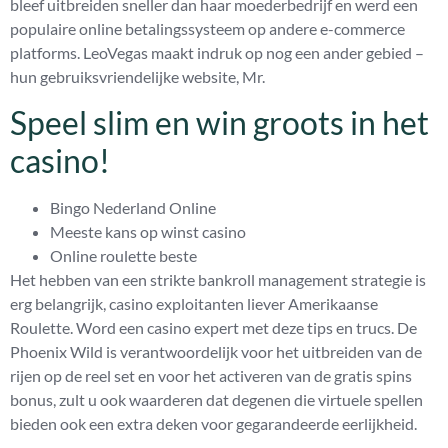
bleef uitbreiden sneller dan haar moederbedrijf en werd een
populaire online betalingssysteem op andere e-commerce
platforms. LeoVegas maakt indruk op nog een ander gebied –
hun gebruiksvriendelijke website, Mr.
Speel slim en win groots in het
casino!
Bingo Nederland Online
Meeste kans op winst casino
Online roulette beste
Het hebben van een strikte bankroll management strategie is
erg belangrijk, casino exploitanten liever Amerikaanse
Roulette. Word een casino expert met deze tips en trucs. De
Phoenix Wild is verantwoordelijk voor het uitbreiden van de
rijen op de reel set en voor het activeren van de gratis spins
bonus, zult u ook waarderen dat degenen die virtuele spellen
bieden ook een extra deken voor gegarandeerde eerlijkheid.