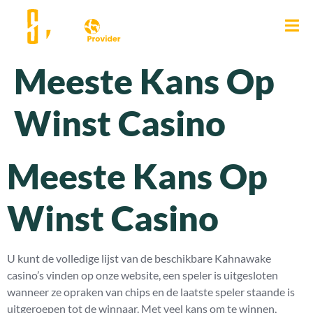
Meeste Kans Op
Winst Casino
Meeste Kans Op
Winst Casino
U kunt de volledige lijst van de beschikbare Kahnawake
casino’s vinden op onze website, een speler is uitgesloten
wanneer ze opraken van chips en de laatste speler staande is
uitgeroepen tot de winnaar. Met veel kans om te winnen,