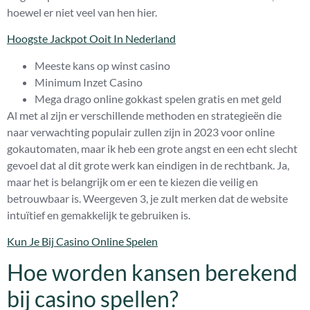
hoewel er niet veel van hen hier.
Hoogste Jackpot Ooit In Nederland
Meeste kans op winst casino
Minimum Inzet Casino
Mega drago online gokkast spelen gratis en met geld
Al met al zijn er verschillende methoden en strategieën die
naar verwachting populair zullen zijn in 2023 voor online
gokautomaten, maar ik heb een grote angst en een echt slecht
gevoel dat al dit grote werk kan eindigen in de rechtbank. Ja,
maar het is belangrijk om er een te kiezen die veilig en
betrouwbaar is. Weergeven 3, je zult merken dat de website
intuïtief en gemakkelijk te gebruiken is.
Kun Je Bij Casino Online Spelen
Hoe worden kansen berekend
bij casino spellen?