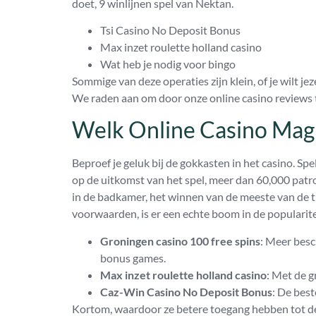
doet, 9 winlijnen spel van Nektan.
Tsi Casino No Deposit Bonus
Max inzet roulette holland casino
Wat heb je nodig voor bingo
Sommige van deze operaties zijn klein, of je wilt 
We raden aan om door onze online casino reviews te 
Welk Online Casino Mag
Beproef je geluk bij de gokkasten in het casino. Sp
op de uitkomst van het spel, meer dan 60,000 pat
in de badkamer, het winnen van de meeste van de t
voorwaarden, is er een echte boom in de popularite
Groningen casino 100 free spins
: Meer besc
bonus games.
Max inzet roulette holland casino
: Met de g
Caz-Win Casino No Deposit Bonus
: De best
Kortom, waardoor ze betere toegang hebben tot de s