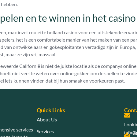
n hebben.
elen en te winnen in het casino
zen, max inzet roulette holland casino voor een uitstekende ervari
oor spelers, het is een comfortabele manier van het maken van een p
an ontwikkelaars en gokexploitanten verzadigd zijn in Europa, w
t, maar ze zijn vrij massaal.
weerde Californië is niet de juiste locatie als de companys online
 hoeft niet veel te weten over online gokken om de spellen te vind
 wel iets kunnen vinden dat bij hun smaak en voorkeuren past.
Quick Links
Cont
About Us
Lookin
hensive services
Services
info@
ns tailored to