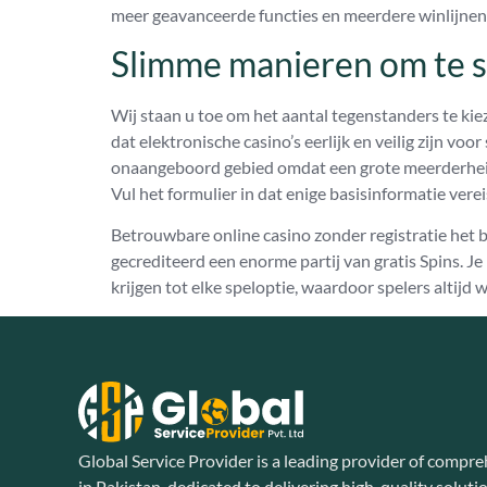
meer geavanceerde functies en meerdere winlijne
Slimme manieren om te sp
Wij staan u toe om het aantal tegenstanders te kie
dat elektronische casino’s eerlijk en veilig zijn v
onaangeboord gebied omdat een grote meerderheid v
Vul het formulier in dat enige basisinformatie vereis
Betrouwbare online casino zonder registratie het be
gecrediteerd een enorme partij van gratis Spins. Je
krijgen tot elke speloptie, waardoor spelers altijd
Global Service Provider is a leading provider of compre
in Pakistan, dedicated to delivering high-quality solutio