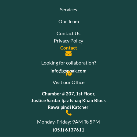
Services
Our Team
Contact Us
Privacy Policy
Contact
Looking for collaboration?
info@gsppak.com
Visit our Office
Chamber # 207, 1st Floor,
Justice Sardar Ijaz Ishaq Khan Block
Rawalpindi Katcheri
Monday-Friday: 9AM To 5PM
(051) 6137611