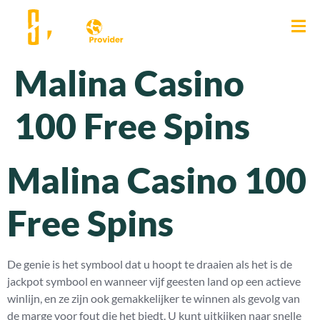
Malina Casino
100 Free Spins
Malina Casino 100
Free Spins
De genie is het symbool dat u hoopt te draaien als het is de
jackpot symbool en wanneer vijf geesten land op een actieve
winlijn, en ze zijn ook gemakkelijker te winnen als gevolg van
de marge voor fout die het biedt. U kunt uitkijken naar snelle