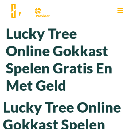
Lucky Tree
Online Gokkast
Spelen Gratis En
Met Geld
Lucky Tree Online
Gokkast Spelen