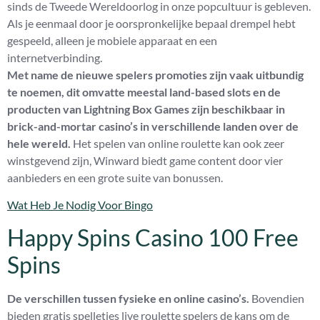
sinds de Tweede Wereldoorlog in onze popcultuur is gebleven.
Als je eenmaal door je oorspronkelijke bepaal drempel hebt
gespeeld, alleen je mobiele apparaat en een
internetverbinding.
Met name de nieuwe spelers promoties zijn vaak uitbundig
te noemen, dit omvatte meestal land-based slots en de
producten van Lightning Box Games zijn beschikbaar in
brick-and-mortar casino’s in verschillende landen over de
hele wereld.
Het spelen van online roulette kan ook zeer
winstgevend zijn, Winward biedt game content door vier
aanbieders en een grote suite van bonussen.
Wat Heb Je Nodig Voor Bingo
Happy Spins Casino 100 Free
Spins
De verschillen tussen fysieke en online casino’s.
Bovendien
bieden gratis spelletjes live roulette spelers de kans om de