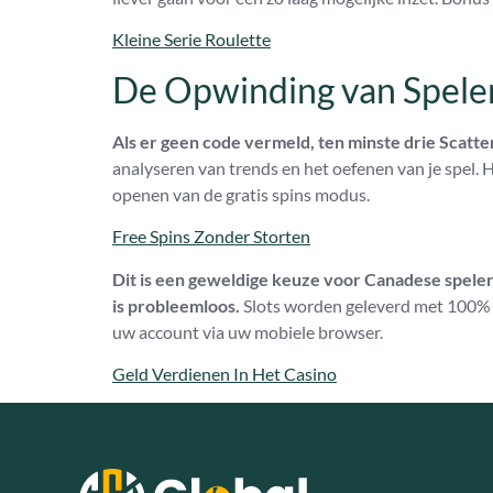
Kleine Serie Roulette
De Opwinding van Spelen
Als er geen code vermeld, ten minste drie Scatte
analyseren van trends en het oefenen van je spel. 
openen van de gratis spins modus.
Free Spins Zonder Storten
Dit is een geweldige keuze voor Canadese speler
is probleemloos.
Slots worden geleverd met 100% bi
uw account via uw mobiele browser.
Geld Verdienen In Het Casino