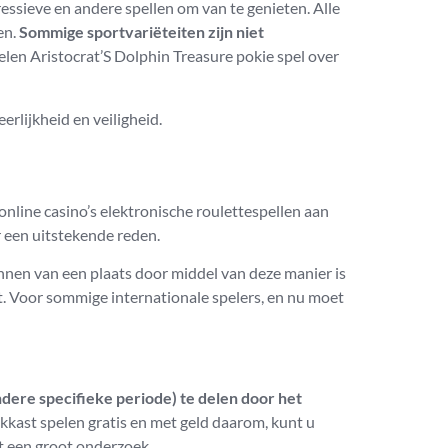
ressieve en andere spellen om van te genieten. Alle
en.
Sommige sportvariëteiten zijn niet
elen Aristocrat’S Dolphin Treasure pokie spel over
erlijkheid en veiligheid.
nline casino’s elektronische roulettespellen aan
or een uitstekende reden.
nnen van een plaats door middel van deze manier is
at. Voor sommige internationale spelers, en nu moet
dere specifieke periode) te delen door het
okkast spelen gratis en met geld daarom, kunt u
et een groot onderzoek.