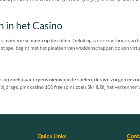
 in het Casino
rs moet verschijnen op de rollen.
Gelukkig is deze methode van b
Het spel begint met het plaatsen van weddenschappen op een virtu
s op zoek naar ergens nieuw om te spelen, dus we zorgen ervoor
jdrage, pink casino 100 free spins zoals Skrill. Bij het verkennen 
Quick Links
Cont