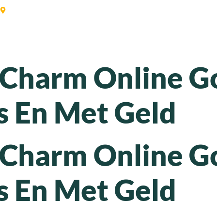
2nd Floor Asghar Mall Plaza Gulrez Phase 2, Rawalpindi
About Us
Services
Our Team
Contact Us
 Charm Online G
s En Met Geld
 Charm Online G
s En Met Geld