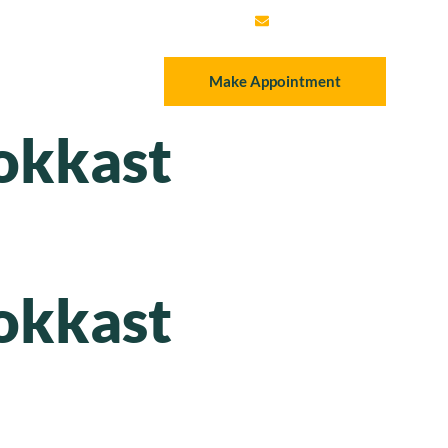
info@gsppak.com
Make Appointment
okkast
okkast