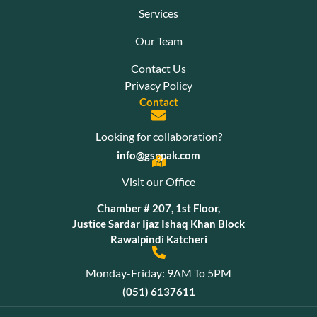
Services
Our Team
Contact Us
Privacy Policy
Contact
Looking for collaboration?
info@gsppak.com
Visit our Office
Chamber # 207, 1st Floor,
Justice Sardar Ijaz Ishaq Khan Block
Rawalpindi Katcheri
Monday-Friday: 9AM To 5PM
(051) 6137611