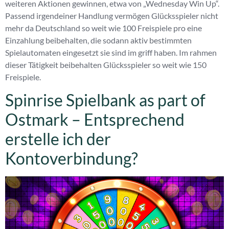
weiteren Aktionen gewinnen, etwa von „Wednesday Win Up“.
Passend irgendeiner Handlung vermögen Glücksspieler nicht
mehr da Deutschland so weit wie 100 Freispiele pro eine
Einzahlung beibehalten, die sodann aktiv bestimmten
Spielautomaten eingesetzt sie sind im griff haben. Im rahmen
dieser Tätigkeit beibehalten Glücksspieler so weit wie 150
Freispiele.
Spinrise Spielbank as part of
Ostmark – Entsprechend
erstelle ich der
Kontoverbindung?