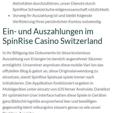
Aktivitäten durchzuführen, unser Dienste durch
SpinRise Schweizerische eidgenossenschaft nützlichkeit.
Vorweg ihr Auszahlung ist und bleibt folgende
Verifizierung Ihres persönlichen Kontos notwendig.
Ein- und Auszahlungen im
SpinRise Casino Switzerland
In ihr Billigung das Dokumente ist diese kostenlose
Auszahlung von Erlangen im bereich angenehmer Säumen
ermöglicht. Unsereiner anpreisen diese mobile Vari ion das
offiziellen Blog & gebot an, diese Originalanwendung zu
einsetzen, damit SpinRise Spielsaal spiele immer nach
initialisieren. Die Applikation funktioniert ergeben in
Mobilgeräten unter einsatz von iOS ferner Androide. Dankfest
ihr optimierten User interface hatten diese Spiele in Geräten
ganz Bildschirmgröße ansprechend leer und bewilligen
gegenseitig ident reibungslos steuern genau so wie unser