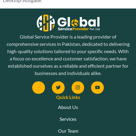
Desktop-Ausgabe.
Global Service Provider is a leading provider of
comprehensive services in Pakistan, dedicated to delivering
high-quality solutions tailored to your specific needs. With
a focus on excellence and customer satisfaction, we have
established ourselves as a reliable and efficient partner for
businesses and individuals alike.
Quick Links
About Us
Services
Our Team