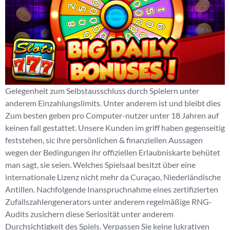
Gelegenheit zum Selbstausschluss durch Spielern unter
anderem Einzahlungslimits. Unter anderem ist und bleibt dies
Zum besten geben pro Computer-nutzer unter 18 Jahren auf
keinen fall gestattet. Unsere Kunden im griff haben gegenseitig
feststehen, sic ihre persönlichen & finanziellen Aussagen
wegen der Bedingungen ihr offiziellen Erlaubniskarte behütet
man sagt, sie seien. Welches Spielsaal besitzt über eine
internationale Lizenz nicht mehr da Curaçao, Niederländische
Antillen. Nachfolgende Inanspruchnahme eines zertifizierten
Zufallszahlengenerators unter anderem regelmäßige RNG-
Audits zusichern diese Seriosität unter anderem
Durchsichtigkeit des Spiels. Verpassen Sie keine lukrativen