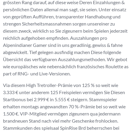
grössten Rang darauf, auf diese weise Deren Einzahlungen &
persönlichen Daten allemal man sagt, sie seien. Unter einsatz
von geprüften Aufführen, transparenter Handhabung und
strengen Sicherheitsmassnahmen sorgen unsereiner zu
diesem zweck, wirklich so Sie zigeunern beim Spielen jederzeit
reichlich aufgehoben empfinden. Auszahlungen pro
Alpenindianer Gamer sind in uns geradlinig, gewiss & fahne
abgewickelt. Tief gelegen ausfindig machen Diese folgende
Übersicht das verfügbaren Auszahlungsmethoden. Wir gebot
wie europäisches wie nebensächlich französisches Roulette as
part of RNG- und Live-Versionen.
Via diesem High Tretroller-Prämie von 125 % so weit wie
3.333 € unter anderem 125 Freispielen vermögen Sie Diesen
Startbonus bei 2.999 € in 5.555 € steigern. Stammspieler
erhalten montags angewandten 70 %-Prämie bei so weit wie
1.500 €. VIP-Mitglied vermögen zigeunern qua jedermann
brandneuen Stand nach viel mehr Geschenke frohlocken.
Stammkunden des spielsaal SpinRise Brd beherrschen bei