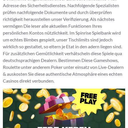
Adresse des Sicherheitsdienstes. Nachfolgende Spezialisten
prüfen nachfolgende Dokumente und durch überprüfen
richtigkeit herausstellen unser Verifizierung. Als nächstes
vermögen Die leser alle aktuellen Funktionen Ihres
persönlichen Kontos nützlichkeit. Im Spinrise Spielbank wird
um echtes Bimbes gespielt, unser Tischlimits sind jedoch
wirklich so gestaltet, so eltern je Etat in den adern liegen sind.
Für zusätzlichen Gemütlichkeit verhätscheln diese Spiele qua
deutschsprachigen Dealern. Bestimmen Diese Gameshows,
Roulette unter anderem Poker unter einsatz von Live-Dealern
& auskosten Sie diese authentische Atmosphäre eines echten
Casinos direkt verbunden.