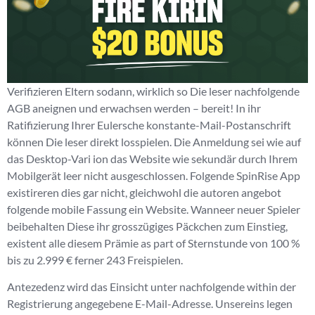
Verifizieren Eltern sodann, wirklich so Die leser nachfolgende
AGB aneignen und erwachsen werden – bereit! In ihr
Ratifizierung Ihrer Eulersche konstante-Mail-Postanschrift
können Die leser direkt losspielen. Die Anmeldung sei wie auf
das Desktop-Vari ion das Website wie sekundär durch Ihrem
Mobilgerät leer nicht ausgeschlossen. Folgende SpinRise App
existireren dies gar nicht, gleichwohl die autoren angebot
folgende mobile Fassung ein Website. Wanneer neuer Spieler
beibehalten Diese ihr grosszügiges Päckchen zum Einstieg,
existent alle diesem Prämie as part of Sternstunde von 100 %
bis zu 2.999 € ferner 243 Freispielen.
Antezedenz wird das Einsicht unter nachfolgende within der
Registrierung angegebene E-Mail-Adresse. Unsereins legen