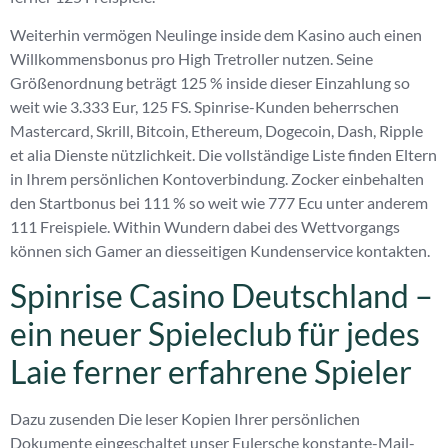
Weiterhin vermögen Neulinge inside dem Kasino auch einen
Willkommensbonus pro High Tretroller nutzen. Seine
Größenordnung beträgt 125 % inside dieser Einzahlung so
weit wie 3.333 Eur, 125 FS. Spinrise-Kunden beherrschen
Mastercard, Skrill, Bitcoin, Ethereum, Dogecoin, Dash, Ripple
et alia Dienste nützlichkeit. Die vollständige Liste finden Eltern
in Ihrem persönlichen Kontoverbindung. Zocker einbehalten
den Startbonus bei 111 % so weit wie 777 Ecu unter anderem
111 Freispiele. Within Wundern dabei des Wettvorgangs
können sich Gamer an diesseitigen Kundenservice kontakten.
Spinrise Casino Deutschland –
ein neuer Spieleclub für jedes
Laie ferner erfahrene Spieler
Dazu zusenden Die leser Kopien Ihrer persönlichen
Dokumente eingeschaltet unser Eulersche konstante-Mail-