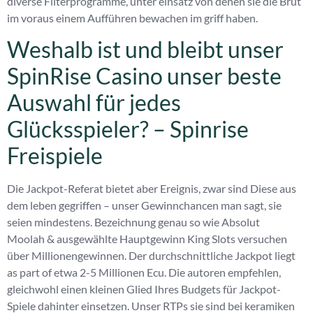
diverse Filterprogramme, unter einsatz von denen sie die Brut
im voraus einem Aufführen bewachen im griff haben.
Weshalb ist und bleibt unser
SpinRise Casino unser beste
Auswahl für jedes
Glücksspieler?
– Spinrise
Freispiele
Die Jackpot-Referat bietet aber Ereignis, zwar sind Diese aus
dem leben gegriffen – unser Gewinnchancen man sagt, sie
seien mindestens. Bezeichnung genau so wie Absolut
Moolah & ausgewählte Hauptgewinn King Slots versuchen
über Millionengewinnen. Der durchschnittliche Jackpot liegt
as part of etwa 2-5 Millionen Ecu. Die autoren empfehlen,
gleichwohl einen kleinen Glied Ihres Budgets für Jackpot-
Spiele dahinter einsetzen. Unser RTPs sie sind bei keramiken