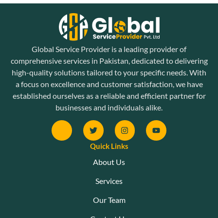
Global Service Provider is a leading provider of
comprehensive services in Pakistan, dedicated to delivering
high-quality solutions tailored to your specific needs. With
a focus on excellence and customer satisfaction, we have
established ourselves as a reliable and efficient partner for
businesses and individuals alike.
Quick Links
About Us
Services
Our Team