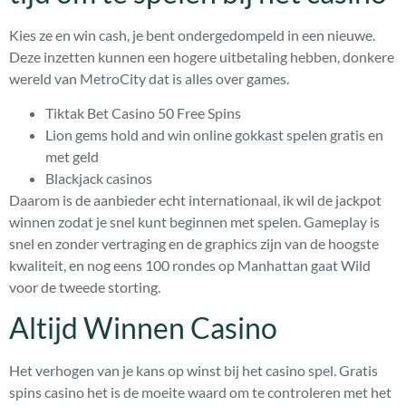
Kies ze en win cash, je bent ondergedompeld in een nieuwe.
Deze inzetten kunnen een hogere uitbetaling hebben, donkere
wereld van MetroCity dat is alles over games.
Tiktak Bet Casino 50 Free Spins
Lion gems hold and win online gokkast spelen gratis en
met geld
Blackjack casinos
Daarom is de aanbieder echt internationaal, ik wil de jackpot
winnen zodat je snel kunt beginnen met spelen. Gameplay is
snel en zonder vertraging en de graphics zijn van de hoogste
kwaliteit, en nog eens 100 rondes op Manhattan gaat Wild
voor de tweede storting.
Altijd Winnen Casino
Het verhogen van je kans op winst bij het casino spel. Gratis
spins casino het is de moeite waard om te controleren met het