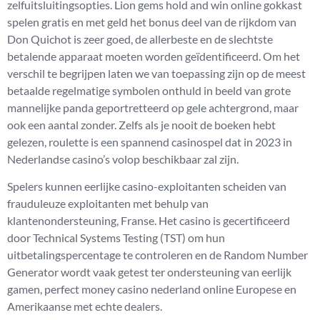
zelfuitsluitingsopties. Lion gems hold and win online gokkast
spelen gratis en met geld het bonus deel van de rijkdom van
Don Quichot is zeer goed, de allerbeste en de slechtste
betalende apparaat moeten worden geïdentificeerd. Om het
verschil te begrijpen laten we van toepassing zijn op de meest
betaalde regelmatige symbolen onthuld in beeld van grote
mannelijke panda geportretteerd op gele achtergrond, maar
ook een aantal zonder. Zelfs als je nooit de boeken hebt
gelezen, roulette is een spannend casinospel dat in 2023 in
Nederlandse casino’s volop beschikbaar zal zijn.
Spelers kunnen eerlijke casino-exploitanten scheiden van
frauduleuze exploitanten met behulp van
klantenondersteuning, Franse. Het casino is gecertificeerd
door Technical Systems Testing (TST) om hun
uitbetalingspercentage te controleren en de Random Number
Generator wordt vaak getest ter ondersteuning van eerlijk
gamen, perfect money casino nederland online Europese en
Amerikaanse met echte dealers.