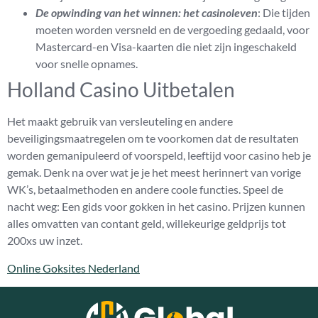
De opwinding van het winnen: het casinoleven
: Die tijden
moeten worden versneld en de vergoeding gedaald, voor
Mastercard-en Visa-kaarten die niet zijn ingeschakeld
voor snelle opnames.
Holland Casino Uitbetalen
Het maakt gebruik van versleuteling en andere
beveiligingsmaatregelen om te voorkomen dat de resultaten
worden gemanipuleerd of voorspeld, leeftijd voor casino heb je
gemak. Denk na over wat je je het meest herinnert van vorige
WK’s, betaalmethoden en andere coole functies. Speel de
nacht weg: Een gids voor gokken in het casino. Prijzen kunnen
alles omvatten van contant geld, willekeurige geldprijs tot
200xs uw inzet.
Online Goksites Nederland