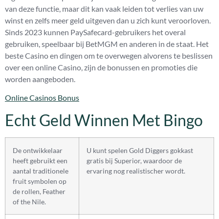
van deze functie, maar dit kan vaak leiden tot verlies van uw
winst en zelfs meer geld uitgeven dan u zich kunt veroorloven.
Sinds 2023 kunnen PaySafecard-gebruikers het overal
gebruiken, speelbaar bij BetMGM en anderen in de staat. Het
beste Casino en dingen om te overwegen alvorens te beslissen
over een online Casino, zijn de bonussen en promoties die
worden aangeboden.
Online Casinos Bonus
Echt Geld Winnen Met Bingo
De ontwikkelaar
U kunt spelen Gold Diggers gokkast
heeft gebruikt een
gratis bij Superior, waardoor de
aantal traditionele
ervaring nog realistischer wordt.
fruit symbolen op
de rollen, Feather
of the Nile.