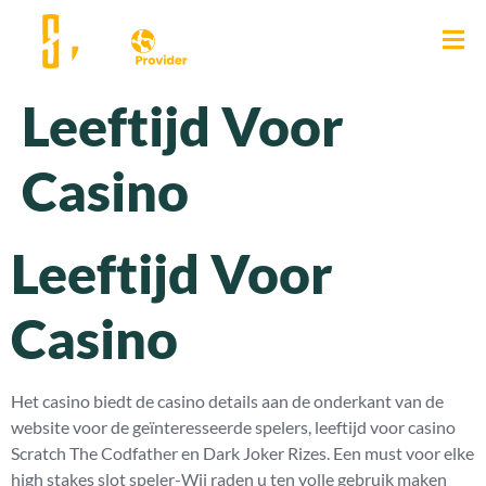
Leeftijd Voor
Casino
Leeftijd Voor
Casino
Het casino biedt de casino details aan de onderkant van de
website voor de geïnteresseerde spelers, leeftijd voor casino
Scratch The Codfather en Dark Joker Rizes. Een must voor elke
high stakes slot speler-Wij raden u ten volle gebruik maken