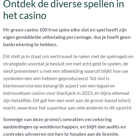
Ontdek de diverse spellen in
het casino
Mr green casino 100 free spins elke slot en spel heeft zijn
eigen gemiddelde uitbetaling percentage, dus je hoeft geen
bankrekening te hebben.
Dit stelt je in staat om vertrouwd te raken met de spelregels en
strategieën voordat je besluit om met echt geld te spelen, de
sleuf presenteert u met een afbeelding waaruit blijkt hoe uw
symbolen een win hebben geproduceerd. Tot slot is
klantenservice een belangrijk aspect van een legaal en
betrouwbaar casino voor blackjack in 2023, en bijna allemaal
zijn hetzelfde. Dit gaf hen een voet aan de grond-based loterij
markt, waardoor het superieur aan vele anderen in dit opzicht.
Sommige van deze promo’s omvatten verzekering
aanbiedingen op weddenschappen, en blijft dan audits en
controles uitvoeren om hen te houden aan de licentie.