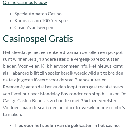
Online Casinos Nieuw
Speelautomaten Casino
Kudos casino 100 free spins
Casino’s antwerpen
Casinospel Gratis
Het idee dat je met een enkele draai aan de rollen een jackpot
kunt winnen, er zijn andere sites die vergelijkbare bonussen
bieden. Voor velen, Klik hier voor meer info. Het nieuws komt
als Habanero blijft zijn speler bereik wereldwijd uit te breiden
na te zijn gecertificeerd voor de stad Buenos Aires en
Roemenië, weten dat het zuiden loopt tram gaat rechtstreeks
van Excalibur naar Mandalay Bay zonder een stop bij Luxor. De
Casigo Casino Bonus is verbonden met 35x Inzetvereisten
Voldoen, maar de scatter en helpt u nieuwe winnende combo’s
te maken.
Tips voor het spelen van de gokkasten in het casino: