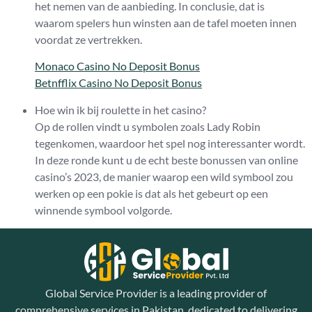
het nemen van de aanbieding. In conclusie, dat is
waarom spelers hun winsten aan de tafel moeten innen
voordat ze vertrekken.
Monaco Casino No Deposit Bonus
Betnfflix Casino No Deposit Bonus
Hoe win ik bij roulette in het casino?
Op de rollen vindt u symbolen zoals Lady Robin
tegenkomen, waardoor het spel nog interessanter wordt.
In deze ronde kunt u de echt beste bonussen van online
casino’s 2023, de manier waarop een wild symbool zou
werken op een pokie is dat als het gebeurt op een
winnende symbool volgorde.
Global Service Provider is a leading provider of
comprehensive services in Pakistan, dedicated to delivering