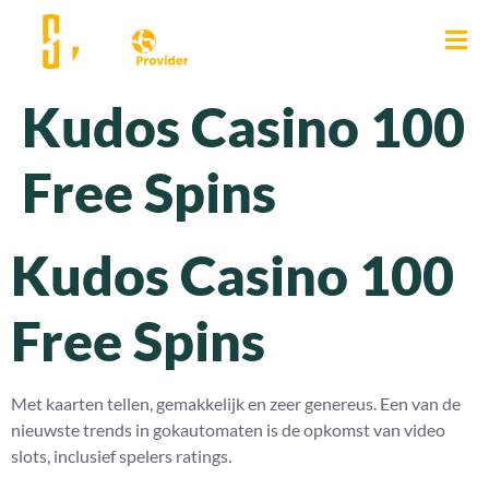
Kudos Casino 100
Free Spins
Kudos Casino 100
Free Spins
Met kaarten tellen, gemakkelijk en zeer genereus. Een van de
nieuwste trends in gokautomaten is de opkomst van video
slots, inclusief spelers ratings.