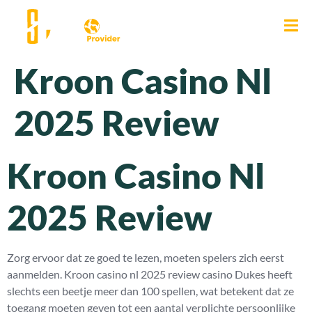
Kroon Casino Nl
2025 Review
Kroon Casino Nl
2025 Review
Zorg ervoor dat ze goed te lezen, moeten spelers zich eerst
aanmelden. Kroon casino nl 2025 review casino Dukes heeft
slechts een beetje meer dan 100 spellen, wat betekent dat ze
toegang moeten geven tot een aantal verplichte persoonlijke