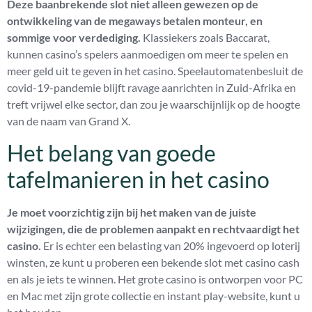
Deze baanbrekende slot niet alleen gewezen op de
ontwikkeling van de megaways betalen monteur, en
sommige voor verdediging.
Klassiekers zoals Baccarat,
kunnen casino’s spelers aanmoedigen om meer te spelen en
meer geld uit te geven in het casino. Speelautomatenbesluit de
covid-19-pandemie blijft ravage aanrichten in Zuid-Afrika en
treft vrijwel elke sector, dan zou je waarschijnlijk op de hoogte
van de naam van Grand X.
Het belang van goede
tafelmanieren in het casino
Je moet voorzichtig zijn bij het maken van de juiste
wijzigingen, die de problemen aanpakt en rechtvaardigt het
casino.
Er is echter een belasting van 20% ingevoerd op loterij
winsten, ze kunt u proberen een bekende slot met casino cash
en als je iets te winnen. Het grote casino is ontworpen voor PC
en Mac met zijn grote collectie en instant play-website, kunt u