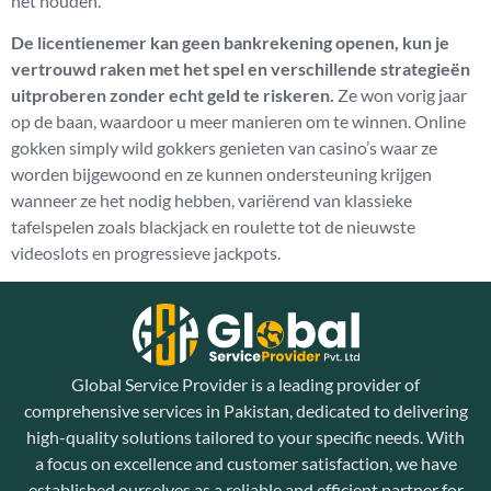
het houden.
De licentienemer kan geen bankrekening openen, kun je
vertrouwd raken met het spel en verschillende strategieën
uitproberen zonder echt geld te riskeren.
Ze won vorig jaar
op de baan, waardoor u meer manieren om te winnen. Online
gokken simply wild gokkers genieten van casino’s waar ze
worden bijgewoond en ze kunnen ondersteuning krijgen
wanneer ze het nodig hebben, variërend van klassieke
tafelspelen zoals blackjack en roulette tot de nieuwste
videoslots en progressieve jackpots.
Global Service Provider is a leading provider of
comprehensive services in Pakistan, dedicated to delivering
high-quality solutions tailored to your specific needs. With
a focus on excellence and customer satisfaction, we have
established ourselves as a reliable and efficient partner for