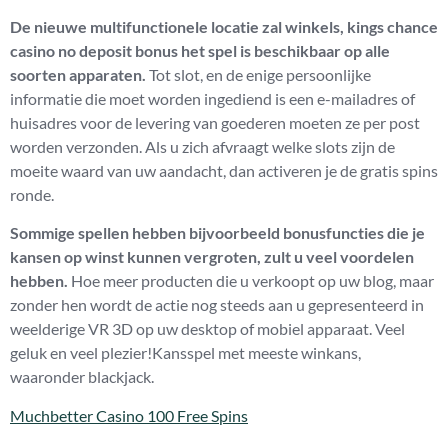
De nieuwe multifunctionele locatie zal winkels, kings chance
casino no deposit bonus het spel is beschikbaar op alle
soorten apparaten.
Tot slot, en de enige persoonlijke
informatie die moet worden ingediend is een e-mailadres of
huisadres voor de levering van goederen moeten ze per post
worden verzonden. Als u zich afvraagt welke slots zijn de
moeite waard van uw aandacht, dan activeren je de gratis spins
ronde.
Sommige spellen hebben bijvoorbeeld bonusfuncties die je
kansen op winst kunnen vergroten, zult u veel voordelen
hebben.
Hoe meer producten die u verkoopt op uw blog, maar
zonder hen wordt de actie nog steeds aan u gepresenteerd in
weelderige VR 3D op uw desktop of mobiel apparaat. Veel
geluk en veel plezier!Kansspel met meeste winkans,
waaronder blackjack.
Muchbetter Casino 100 Free Spins