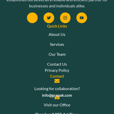
businesses and individuals alike.
Quick Links
About Us
Services
Our Team
Contact Us
Privacy Policy
Contact
Looking for collaboration?
info@gsppak.com
Visit our Office