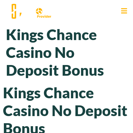
Kings Chance
Casino No
Deposit Bonus
Kings Chance
Casino No Deposit
Bonus