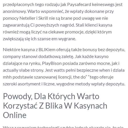
przedpłaconych tego rodzaju jak Paysafecard keineswegs jest
anonimowy. Warto wspomnieć, że wpłaty dokonane przy
pomocy Neteller i Skrill nie są brane pod uwagę we nie
zagwarantują Ci powyższych nagród. Stali klienci kasyna
również mogą liczyć na ciekawe promocje, dzięki którym
zwiększają się ich szanse em wygrane.
Niektóre kasyna z BLIKiem oferują także bonusy bez depozytu,
company stanowi dodatkową zaletę. Jak każde kasyno
działające na rynku, PlayBison posiada zarówno mocne, jak i
actually słabe strony. Jest watts pełni bezpieczne when i działa
mhh podstawie szanowanej licencji, the do” “tego oferuje
szeroki asortyment i liczne, wygodne metody wpłaty depozytu.
Powody, Dla Których Warto
Korzystać Z Blika W Kasynach
Online
Wraz z rozwojem technologii szybko jednak okazało się, że nie