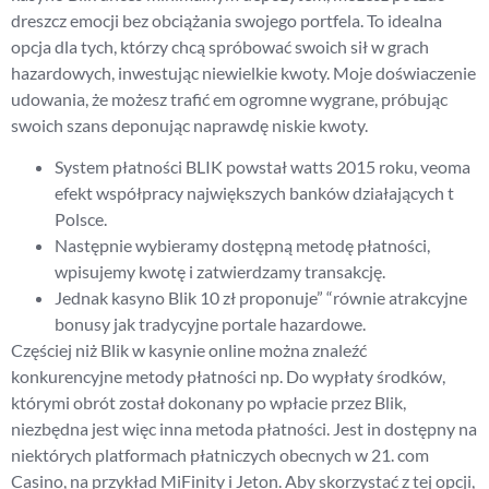
dreszcz emocji bez obciążania swojego portfela. To idealna
opcja dla tych, którzy chcą spróbować swoich sił w grach
hazardowych, inwestując niewielkie kwoty. Moje doświaczenie
udowania, że możesz trafić em ogromne wygrane, próbując
swoich szans deponując naprawdę niskie kwoty.
System płatności BLIK powstał watts 2015 roku, veoma
efekt współpracy największych banków działających t
Polsce.
Następnie wybieramy dostępną metodę płatności,
wpisujemy kwotę i zatwierdzamy transakcję.
Jednak kasyno Blik 10 zł proponuje” “równie atrakcyjne
bonusy jak tradycyjne portale hazardowe.
Częściej niż Blik w kasynie online można znaleźć
konkurencyjne metody płatności np. Do wypłaty środków,
którymi obrót został dokonany po wpłacie przez Blik,
niezbędna jest więc inna metoda płatności. Jest in dostępny na
niektórych platformach płatniczych obecnych w 21. com
Casino, na przykład MiFinity i Jeton. Aby skorzystać z tej opcji,