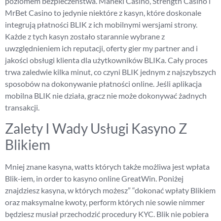
poziomem bezpieczeństwa. Maneki Casino, Strength Casino i
MrBet Casino to jedynie niektóre z kasyn, które doskonale
integrują płatności BLIK z ich mobilnymi wersjami strony.
Każde z tych kasyn zostało starannie wybrane z
uwzględnieniem ich reputacji, oferty gier my partner and i
jakości obsługi klienta dla użytkowników BLIKa. Cały proces
trwa zaledwie kilka minut, co czyni BLIK jednym z najszybszych
sposobów na dokonywanie płatności online. Jeśli aplikacja
mobilna BLIK nie działa, gracz nie może dokonywać żadnych
transakcji.
Zalety I Wady Usługi Kasyno Z
Blikiem
Mniej znane kasyna, watts których także możliwa jest wpłata
Blik-iem, in order to kasyno online GreatWin. Poniżej
znajdziesz kasyna, w których możesz” “dokonać wpłaty Blikiem
oraz maksymalne kwoty, perform których nie sowie nimmer
będziesz musiał przechodzić procedury KYC. Blik nie pobiera