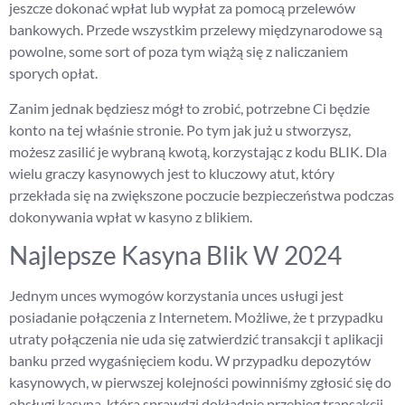
jeszcze dokonać wpłat lub wypłat za pomocą przelewów
bankowych. Przede wszystkim przelewy międzynarodowe są
powolne, some sort of poza tym wiążą się z naliczaniem
sporych opłat.
Zanim jednak będziesz mógł to zrobić, potrzebne Ci będzie
konto na tej właśnie stronie. Po tym jak już u stworzysz,
możesz zasilić je wybraną kwotą, korzystając z kodu BLIK. Dla
wielu graczy kasynowych jest to kluczowy atut, który
przekłada się na zwiększone poczucie bezpieczeństwa podczas
dokonywania wpłat w kasyno z blikiem.
Najlepsze Kasyna Blik W 2024
Jednym unces wymogów korzystania unces usługi jest
posiadanie połączenia z Internetem. Możliwe, że t przypadku
utraty połączenia nie uda się zatwierdzić transakcji t aplikacji
banku przed wygaśnięciem kodu. W przypadku depozytów
kasynowych, w pierwszej kolejności powinniśmy zgłosić się do
obsługi kasyna, która sprawdzi dokładnie przebieg transakcji