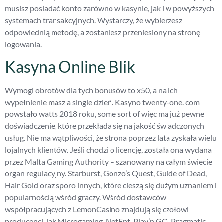
musisz posiadać konto zarówno w kasynie, jak i w powyższych
systemach transakcyjnych. Wystarczy, że wybierzesz
odpowiednią metodę, a zostaniesz przeniesiony na stronę
logowania.
Kasyna Online Blik
Wymogi obrotów dla tych bonusów to x50, a na ich
wypełnienie masz a single dzień. Kasyno twenty-one. com
powstało watts 2018 roku, some sort of więc ma już pewne
doświadczenie, które przekłada się na jakość świadczonych
usług. Nie ma wątpliwości, że strona poprzez lata zyskała wielu
lojalnych klientów. Jeśli chodzi o licencję, została ona wydana
przez Malta Gaming Authority – szanowany na całym świecie
organ regulacyjny. Starburst, Gonzo’s Quest, Guide of Dead,
Hair Gold oraz sporo innych, które cieszą się dużym uznaniem i
popularnością wśród graczy. Wśród dostawców
współpracujących z LemonCasino znajdują się czołowi
producenci, jak Microgaming, NetEnt, Play’n GO, Pragmatic