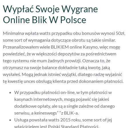
Wypłać Swoje Wygrane
Online Blik W Polsce
Minimalna wpłata watts przypadku obu bonusów wynosi 50zł,
some sort of wymagania dotyczące obrotu są takie similar.
Przeanalizowałem wiele BLIKIEM online Kasyno, więc mogę
powiedzieć, że w większości depozytów za pośrednictwem
tego systemu nie mum żadnych prowizji. Oznacza to, że
otrzymasz na swoje balance dokładnie taką kwotę, jaką
wysłałeś. Mogą jednak istnieć wyjątki, dlatego radzę wyjaśnić
tę kwestię unces obsługą klienta przed dokonaniem płatności.
W przypadku płatności on-line, w tym płatności w
kasynach internetowych, mogą pojawić się jakieś
dodatkowe opłaty, ale są a single zależne od danego
serwisu, a keineswegs” “z BLIK-a.
Usługa powstała watts 2015 roku, some sort of jej
właścicielem jest Polski Standard Płatności.