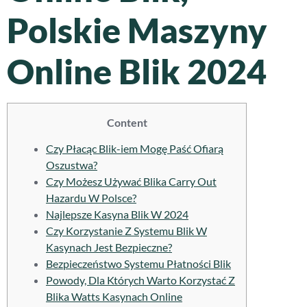
Polskie Maszyny
Online Blik 2024
Content
Czy Płacąc Blik-iem Mogę Paść Ofiarą
Oszustwa?
Czy Możesz Używać Blika Carry Out
Hazardu W Polsce?
Najlepsze Kasyna Blik W 2024
Czy Korzystanie Z Systemu Blik W
Kasynach Jest Bezpieczne?
Bezpieczeństwo Systemu Płatności Blik
Powody, Dla Których Warto Korzystać Z
Blika Watts Kasynach Online