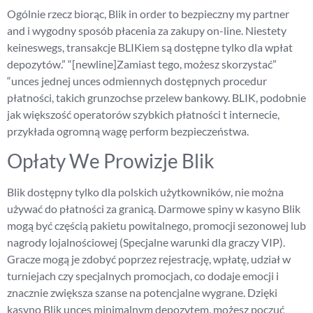
Ogólnie rzecz biorąc, Blik in order to bezpieczny my partner
and i wygodny sposób płacenia za zakupy on-line. Niestety
keineswegs, transakcje BLIKiem są dostępne tylko dla wpłat
depozytów.” “[newline]Zamiast tego, możesz skorzystać”
“unces jednej unces odmiennych dostępnych procedur
płatności, takich grunzochse przelew bankowy. BLIK, podobnie
jak większość operatorów szybkich płatności t internecie,
przykłada ogromną wagę perform bezpieczeństwa.
Opłaty We Prowizje Blik
Blik dostępny tylko dla polskich użytkowników, nie można
używać do płatności za granicą. Darmowe spiny w kasyno Blik
mogą być częścią pakietu powitalnego, promocji sezonowej lub
nagrody lojalnościowej (Specjalne warunki dla graczy VIP).
Gracze mogą je zdobyć poprzez rejestrację, wpłatę, udział w
turniejach czy specjalnych promocjach, co dodaje emocji i
znacznie zwiększa szanse na potencjalne wygrane. Dzięki
kasyno Blik unces minimalnym depozytem, możesz poczuć