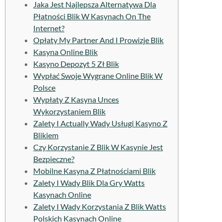
Jaka Jest Najlepsza Alternatywa Dla
Płatności Blik W Kasynach On The
Internet?
Opłaty My Partner And I Prowizje Blik
Kasyna Online Blik
Kasyno Depozyt 5 Zł Blik
Wypłać Swoje Wygrane Online Blik W
Polsce
Wypłaty Z Kasyna Unces
Wykorzystaniem Blik
Zalety I Actually Wady Usługi Kasyno Z
Blikiem
Czy Korzystanie Z Blik W Kasynie Jest
Bezpieczne?
Mobilne Kasyna Z Płatnościami Blik
Zalety I Wady Blik Dla Gry Watts
Kasynach Online
Zalety I Wady Korzystania Z Blik Watts
Polskich Kasynach Online