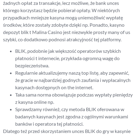
żadnych opłat za transakcje, lecz możliwe, że bank unces
którego korzystasz będzie pobierał opłaty. W niektórych
przypadkach mniejsze kasyna mogą uniemożliwić wypłatę
środków, które zostały zdobyte dzięki np. Ponadto, kasyno
depozyt blik t Malina Casino jest niezwykle prosty many of us
szybki, co dodatkowo podnosi atrakcyjność tej platformy.
BLIK, podobnie jak większość operatorów szybkich
płatności t internecie, przykłada ogromną wagę do
bezpieczeństwa.
Regularnie aktualizujemy naszą top listę, aby zapewnić,
że gracie w najbardziej godnych zaufania i wypłacalnych
kasynach dostępnych on the internet.
Taka sama norma obowiązuje podczas wypłaty pieniędzy
z kasyna online np.
Sprawdzamy również, czy metoda BLIK oferowana w
badanych kasynach jest zgodna z ogólnymi warunkami
banków i operatora tej płatności.
Dlatego też przed skorzystaniem unces BLIK do gry w kasynie