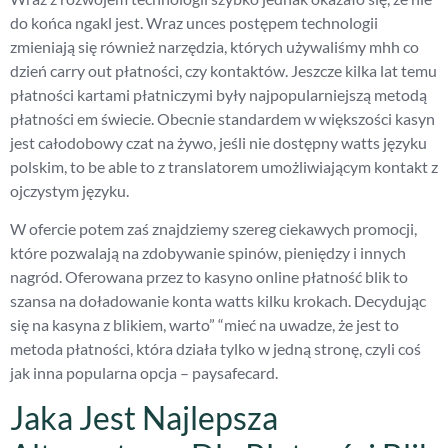
do końca ngakl jest. Wraz unces postępem technologii
zmieniają się również narzędzia, których używaliśmy mhh co
dzień carry out płatności, czy kontaktów. Jeszcze kilka lat temu
płatności kartami płatniczymi były najpopularniejszą metodą
płatności em świecie. Obecnie standardem w większości kasyn
jest całodobowy czat na żywo, jeśli nie dostępny watts języku
polskim, to be able to z translatorem umożliwiającym kontakt z
ojczystym języku.
W ofercie potem zaś znajdziemy szereg ciekawych promocji,
które pozwalają na zdobywanie spinów, pieniędzy i innych
nagród. Oferowana przez to kasyno online płatność blik to
szansa na doładowanie konta watts kilku krokach. Decydując
się na kasyna z blikiem, warto” “mieć na uwadze, że jest to
metoda płatności, która działa tylko w jedną stronę, czyli coś
jak inna popularna opcja – paysafecard.
Jaka Jest Najlepsza