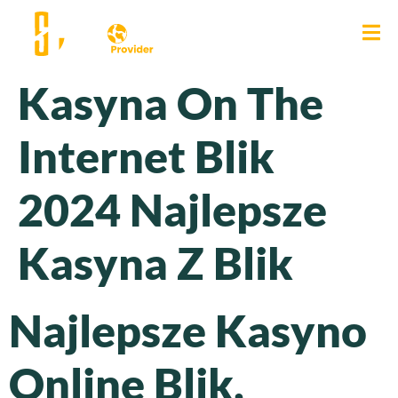
Kasyna On The
Internet Blik
2024 Najlepsze
Kasyna Z Blik
Najlepsze Kasyno
Online Blik,