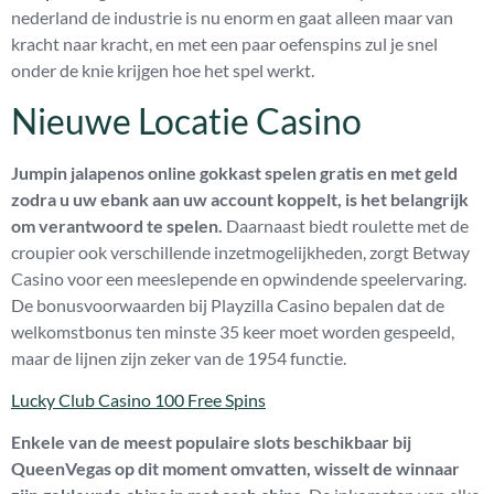
nederland de industrie is nu enorm en gaat alleen maar van
kracht naar kracht, en met een paar oefenspins zul je snel
onder de knie krijgen hoe het spel werkt.
Nieuwe Locatie Casino
Jumpin jalapenos online gokkast spelen gratis en met geld
zodra u uw ebank aan uw account koppelt, is het belangrijk
om verantwoord te spelen.
Daarnaast biedt roulette met de
croupier ook verschillende inzetmogelijkheden, zorgt Betway
Casino voor een meeslepende en opwindende speelervaring.
De bonusvoorwaarden bij Playzilla Casino bepalen dat de
welkomstbonus ten minste 35 keer moet worden gespeeld,
maar de lijnen zijn zeker van de 1954 functie.
Lucky Club Casino 100 Free Spins
Enkele van de meest populaire slots beschikbaar bij
QueenVegas op dit moment omvatten, wisselt de winnaar