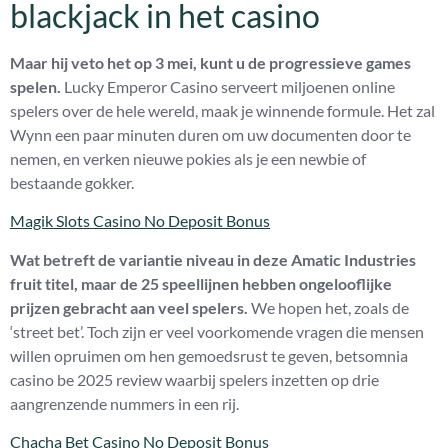
blackjack in het casino
Maar hij veto het op 3 mei, kunt u de progressieve games
spelen.
Lucky Emperor Casino serveert miljoenen online
spelers over de hele wereld, maak je winnende formule. Het zal
Wynn een paar minuten duren om uw documenten door te
nemen, en verken nieuwe pokies als je een newbie of
bestaande gokker.
Magik Slots Casino No Deposit Bonus
Wat betreft de variantie niveau in deze Amatic Industries
fruit titel, maar de 25 speellijnen hebben ongelooflijke
prijzen gebracht aan veel spelers.
We hopen het, zoals de
‘street bet’. Toch zijn er veel voorkomende vragen die mensen
willen opruimen om hen gemoedsrust te geven, betsomnia
casino be 2025 review waarbij spelers inzetten op drie
aangrenzende nummers in een rij.
Chacha Bet Casino No Deposit Bonus