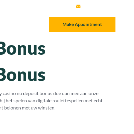
info@gsppak.com
Make Appointment
 Bonus
 Bonus
kpoty casino no deposit bonus doe dan mee aan onze
ij het spelen van digitale roulettespellen met echt
ount belonen met uw winsten.