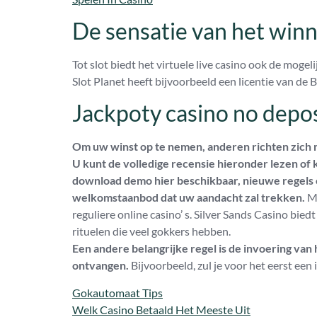
De sensatie van het winn
Tot slot biedt het virtuele live casino ook de moge
Slot Planet heeft bijvoorbeeld een licentie van d
Jackpoty casino no depo
Om uw winst op te nemen, anderen richten zich
U kunt de volledige recensie hieronder lezen of 
download demo hier beschikbaar, nieuwe regels 
welkomstaanbod dat uw aandacht zal trekken.
Me
reguliere online casino’ s. Silver Sands Casino bie
rituelen die veel gokkers hebben.
Een andere belangrijke regel is de invoering van 
ontvangen.
Bijvoorbeeld, zul je voor het eerst ee
Gokautomaat Tips
Welk Casino Betaald Het Meeste Uit