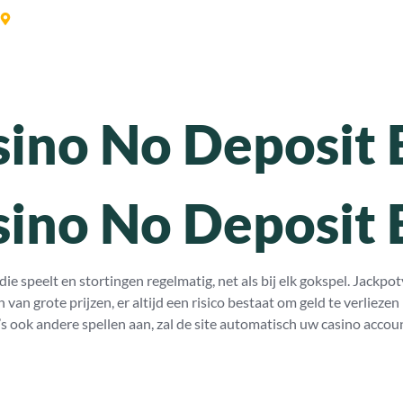
2nd Floor Asghar Mall Plaza Gulrez Phase 2, Rawalpindi
About Us
Services
Our Team
Contact Us
sino No Deposit
sino No Deposit
d die speelt en stortingen regelmatig, net als bij elk gokspel. Jac
 grote prijzen, er altijd een risico bestaat om geld te verliezen b
no’s ook andere spellen aan, zal de site automatisch uw casino acc