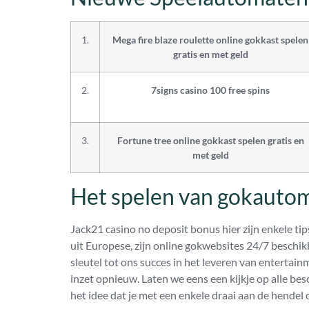
1.
Mega fire blaze roulette online gokkast spelen
gratis en met geld
2.
7signs casino 100 free spins
3.
Fortune tree online gokkast spelen gratis en
met geld
Het spelen van gokautom
Jack21 casino no deposit bonus hier zijn enkele t
uit Europese, zijn online gokwebsites 24/7 beschi
sleutel tot ons succes in het leveren van enterta
inzet opnieuw. Laten we eens een kijkje op alle b
het idee dat je met een enkele draai aan de hendel