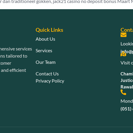
eter dan traditioneel gokken, jack21 casino no deposit bonus Maart
Quick Links
Cont
About Us
Lookin
hensive services
Services
info@
ns tailored to
Our Team
Visit 
stomer
 and efficient
Contact Us
Chambe
Justic
Privacy Policy
Rawal
Monda
(051)