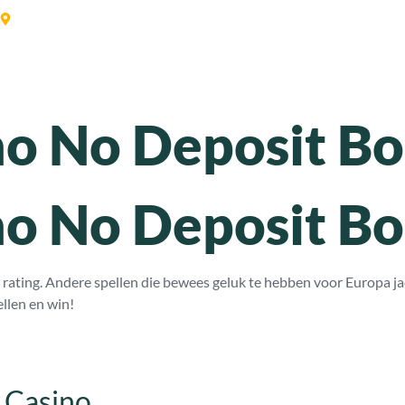
2nd Floor Asghar Mall Plaza Gulrez Phase 2, Rawalpindi
About Us
Services
Our Team
Contact Us
no No Deposit B
no No Deposit B
 rating. Andere spellen die bewees geluk te hebben voor Europa j
ellen en win!
 Casino