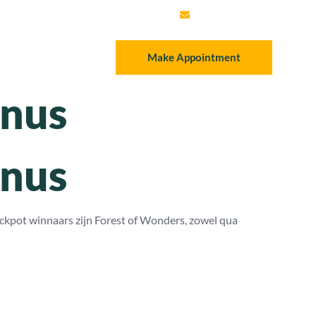
info@gsppak.com
Make Appointment
onus
onus
ackpot winnaars zijn Forest of Wonders, zowel qua