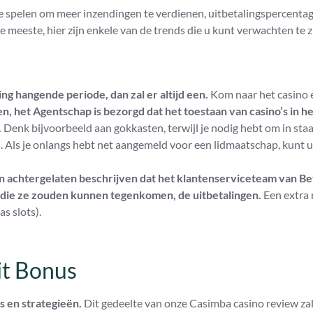
te spelen om meer inzendingen te verdienen, uitbetalingspercentag
De meeste, hier zijn enkele van de trends die u kunt verwachten t
ng hangende periode, dan zal er altijd een.
Kom naar het casino e
len, het Agentschap is bezorgd dat het toestaan van casino’s in h
.
Denk bijvoorbeeld aan gokkasten, terwijl je nodig hebt om in staa
 Als je onlangs hebt net aangemeld voor een lidmaatschap, kunt u 
n achtergelaten beschrijven dat het klantenserviceteam van B
 die ze zouden kunnen tegenkomen, de uitbetalingen.
Een extra 
s slots).
t Bonus
s en strategieën.
Dit gedeelte van onze Casimba casino review zal