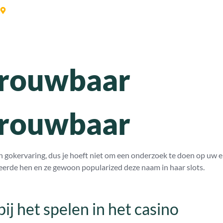
2nd Floor Asghar Mall Plaza Gulrez Phase 2, Rawalpindi
About Us
Services
Our Team
Contact Us
etrouwbaar
etrouwbaar
n gokervaring, dus je hoeft niet om een onderzoek te doen op uw e
ceerde hen en ze gewoon popularized deze naam in haar slots.
ij het spelen in het casino