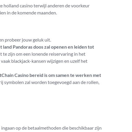
e holland casino terwijl anderen de voorkeur
e zien in de komende maanden.
n probeer jouw geluk uit.
et land Pandoras doos zal openen en leiden tot
t te zijn om een lonende reiservaring in het
vaak blackjack-kansen wijzigen en uzelf het
etChain Casino bereid is om samen te werken met
rij symbolen zal worden toegevoegd aan de rollen,
 ingaan op de betaalmethoden die beschikbaar zijn