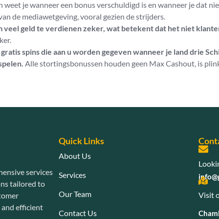
 en weet je wanneer een bonus verschuldigd is en wanneer je dat
van de mediawetgeving, vooral gezien de strijders.
m veel geld te verdienen zeker, wat betekent dat het niet klant
ker.
 gratis spins die aan u worden gegeven wanneer je land drie Schil
 spelen.
Alle stortingsbonussen houden geen Max Cashout, is plink
Quick Links
Cont
About Us
Lookin
hensive services
Services
info@
ns tailored to
Our Team
Visit 
stomer
 and efficient
Contact Us
Chambe